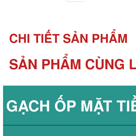
CHI TIẾT SẢN PHẨM
SẢN PHẨM CÙNG L
GẠCH ỐP MẶT TI