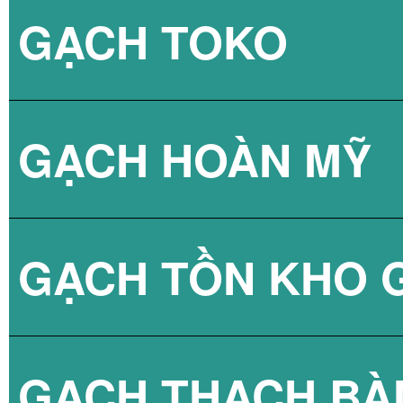
GẠCH TOKO
GẠCH THẺ VIỆT
GẠCH LÁT NỀN 
GẠCH LÁT NỀN 
GẠCH HOÀN MỸ
GẠCH VIỆT NHẬ
GẠCH ỐP TƯỜN
GẠCH TOKO 30X
GẠCH TỒN KHO G
GẠCH THẺ VIỆT
GẠCH TOKO 40X
GẠCH GIẢ GỖ H
GẠCH THẠCH BÀ
GẠCH VIỆT NHẬ
GẠCH TOKO 50X
GẠCH ỐP TƯỜN
GẠCH LÁT NỀN 