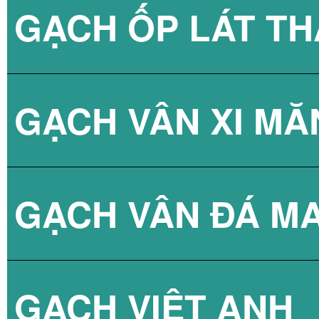
GẠCH ỐP LÁT T
THIẾT BỊ VỆ SIN
GẠCH BLUE DRA
GẠCH GIẢ GỖ Á
GẠCH VÂN XI MĂ
THIẾT BỊ VỆ SIN
GẠCH LÁT NỀN 
GẠCH THANH TH
GẠCH VÂN ĐÁ M
THIẾT BỊ VỆ SI
GẠCH THANH TH
GẠCH VÂN XI M
GẠCH VIỆT ANH
GẠCH THANH TH
GẠCH VÂN XI M