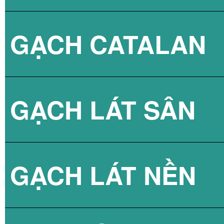
GẠCH CATALAN
GẠCH ỐP TƯỜNG
GẠCH ỐP TƯỜN
GẠCH CHÂN TƯ
GẠCH VIGLACER
GẠCH GOLDEN T
GẠCH LÁT SÂN
GẠCH LÁT NỀN 
GẠCH LÁT NỀN 
GẠCH GRANITE 
GẠCH VIDECOR
GẠCH CATALAN
GẠCH LÁT NỀN
GẠCH CMC 50X8
GẠCH ỐP TƯỜN
GẠCH VIGLACER
GẠCH CERINCO
GẠCH LÁT NỀN 
GẠCH LÁT SÂN 