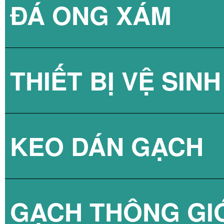
ĐÁ ONG XÁM
GẠCH KÍNH LẤY
THIẾT BỊ VỆ SINH
GẠCH KÍNH LẤY
KEO DÁN GẠCH
GẠCH KÍNH LẤY
SEN TẮM
GẠCH THÔNG GI
VÒI CHẬU
KEO DÁN GẠCH 