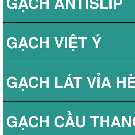
GẠCH ANTISLIP
BÌNH NÓNG LẠN
GẠCH VIỆT Ý
BÌNH NÓNG LẠN
GẠCH LÁT VỈA H
GẠCH CẦU THAN
GẠCH BLOCK T