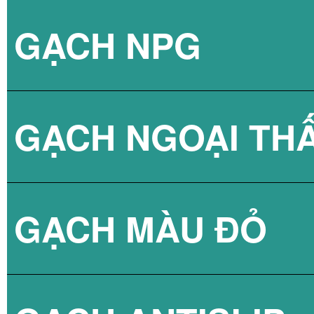
GẠCH NPG
BÌNH NÓNG LẠN
GẠCH NGOẠI TH
BÌNH NÓNG LẠN
GẠCH NPG 80X8
GẠCH MÀU ĐỎ
BÌNH NÓNG LẠN
GẠCH NPG 60X6