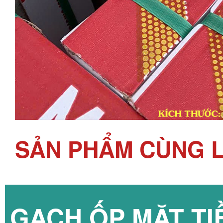
SẢN PHẨM CÙNG L
GẠCH ỐP MẶT TI