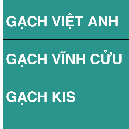
GẠCH VIỆT ANH
GẠCH THANH TH
GẠCH VÂN XI M
GẠCH VĨNH CỬU
GẠCH VÂN XI M
GẠCH KIS
GẠCH VÂN XI M