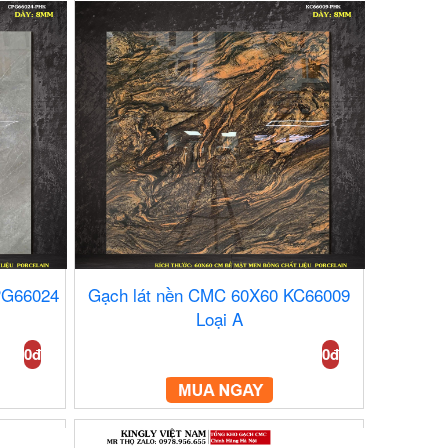
PG66024
Gạch lát nền CMC 60X60 KC66009
Loại A
0đ
0đ