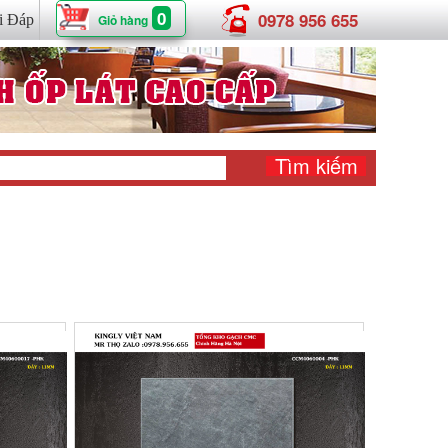
0
0978 956 655
i Đáp
Giỏ hàng