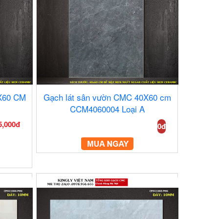
0X60 CM
Gạch lát sân vườn CMC 40X60 cm
CCM4060004 Loại A
5,000đ
0đ