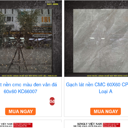
át nền cmc màu đen vân đá
Gạch lát nền CMC 60X60 C
60x60 KC66007
Loại A
0đ