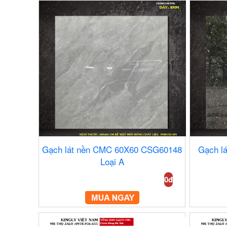
Gạch lát nền CMC 60X60 CSG60148
Gạch l
Loại A
0đ