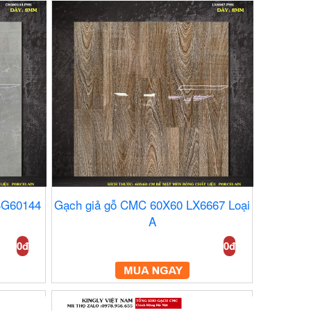
SG60144
Gạch giả gỗ CMC 60X60 LX6667 Loại
A
0đ
0đ