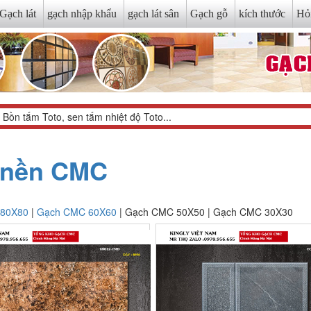
Gạch lát
gạch nhập khẩu
gạch lát sân
Gạch gỗ
kích thước
Hỏ
t nền CMC
80X80
|
Gạch CMC 60X60
| Gạch CMC 50X50 | Gạch CMC 30X30