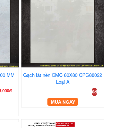
000 MM
Gạch lát nền CMC 80X80 CPG88022
Loại A
5,000đ
0đ