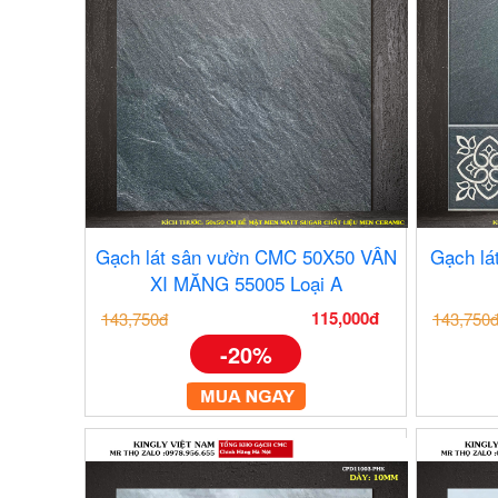
Gạch lát sân vườn CMC 50X50 VÂN
Gạch l
XI MĂNG 55005 Loại A
115,000đ
143,750đ
143,750
-20%