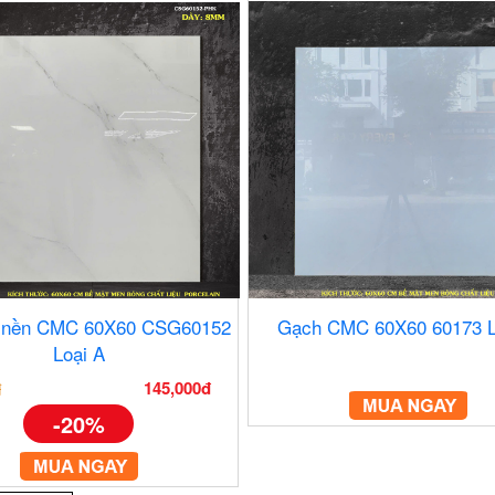
t nền CMC 60X60 CSG60152
Gạch CMC 60X60 60173 L
Loại A
145,000đ
đ
-20%