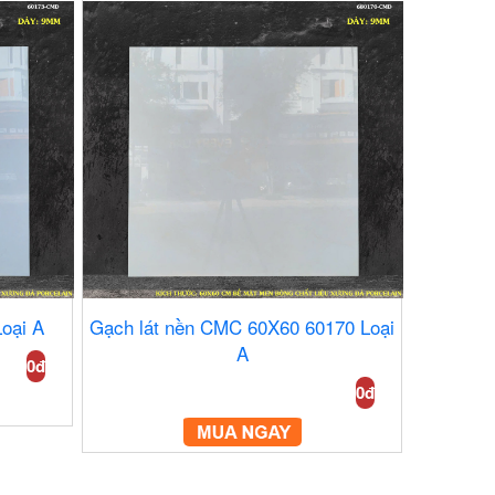
oại A
Gạch lát nền CMC 60X60 60170 Loại
A
0đ
0đ