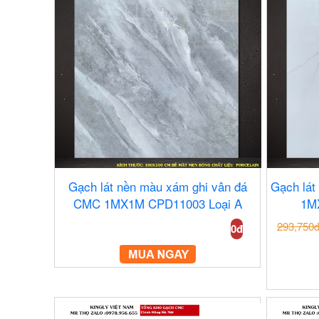
Gạch lát nền màu xám ghi vân đá
Gạch lát
CMC 1MX1M CPD11003 Loại A
1M
293,750
0đ