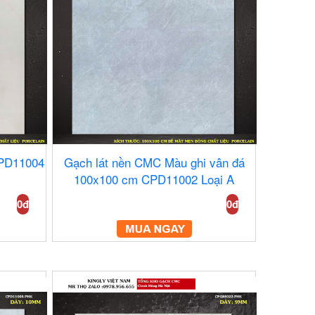
PD11004
Gạch lát nền CMC Màu ghi vân đá
100x100 cm CPD11002 Loại A
0đ
0đ