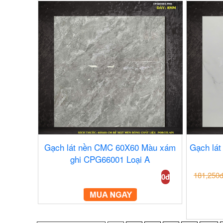
Gạch lát nền CMC 60X60 Màu xám
Gạch lá
ghi CPG66001 Loại A
181,250
0đ