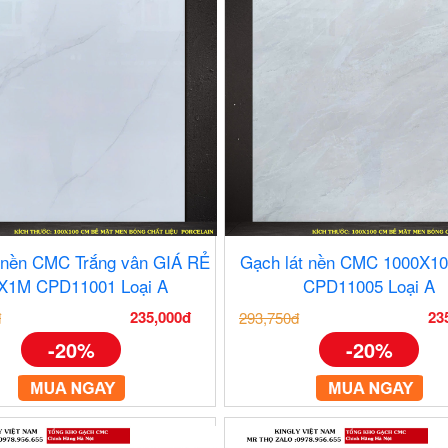
 nền CMC Trắng vân GIÁ RẺ
Gạch lát nền CMC 1000X1
X1M CPD11001 Loại A
CPD11005 Loại A
235,000đ
23
đ
293,750đ
-20%
-20%