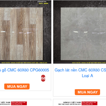
ả gỗ CMC 60X60 CPG60005
Gạch lát nền CMC 60X60 C
Loại A
0đ