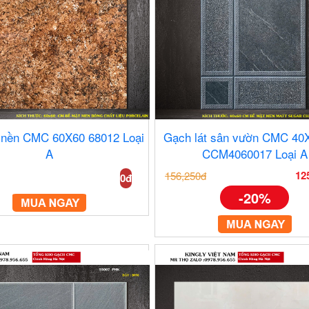
 nền CMC 60X60 68012 Loại
Gạch lát sân vườn CMC 4
A
CCM4060017 Loại A
12
156,250đ
0đ
-20%