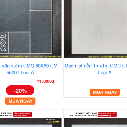
át sân vườn CMC 50X50 CM
Gạch lát nền 1mx1m CMC C
55007 Loại A
Loại A
115,000đ
đ
-20%