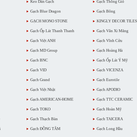
Keo Dán Gạch
Gạch Thông Gió
Gạch Blue Dragon
Gạch Bông
GẠCH MONO STONE
KINGLY DECOR TILES
Gạch Ốp Lát Thanh Thanh
Gạch Vân Xi Măng
Gạch Việt ANH
Gạch Vĩnh Cửu
Gạch MD Group
Gạch Hoàng Hà
Gạch BNC
Gạch Ốp Lát Ý Mỹ
Gạch VID
Gạch VICENZA
Gạch Grand
Gạch Eurotile
Gạch Việt Nhật
Gạch APODIO
Gạch AMERICAN-HOME
Gạch TTC CERAMIC
Gạch TOKO
Gạch Hoàn Mỹ
ẻ
Gạch Thạch Bàn
Gạch TAICERA
ã
Gạch ĐỒNG TÂM
Gạch Long Hầu