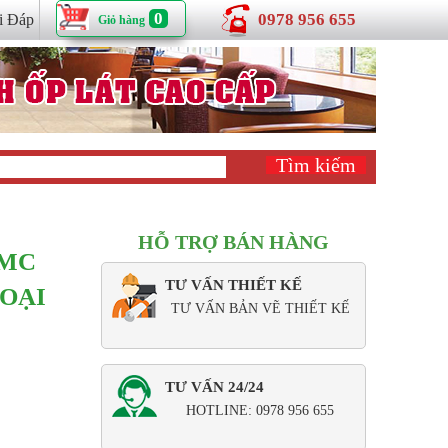
0
0978 956 655
i Đáp
Giỏ hàng
HỖ TRỢ BÁN HÀNG
CMC
TƯ VẤN THIẾT KẾ
LOẠI
TƯ VẤN BẢN VẼ THIẾT KẾ
TƯ VẤN 24/24
HOTLINE: 0978 956 655