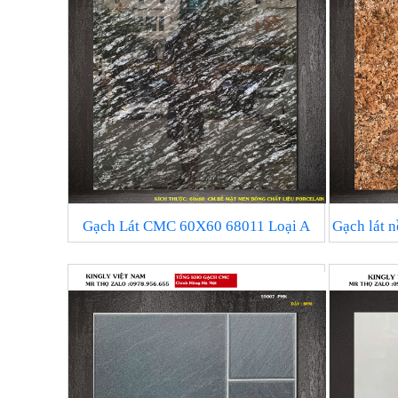
Gạch Lát CMC 60X60 68011 Loại A
Gạch lát 