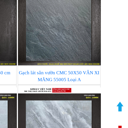
60 cm
Gạch lát sân vườn CMC 50X50 VÂN XI
MĂNG 55005 Loại A