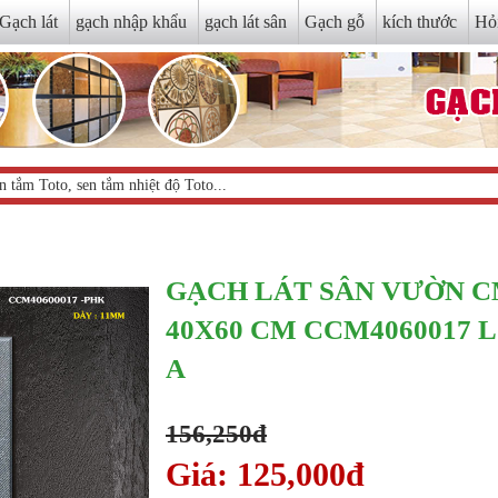
Gạch lát
gạch nhập khẩu
gạch lát sân
Gạch gỗ
kích thước
Hỏ
GẠCH LÁT SÂN VƯỜN 
40X60 CM CCM4060017 
A
156,250đ
Giá: 125,000đ