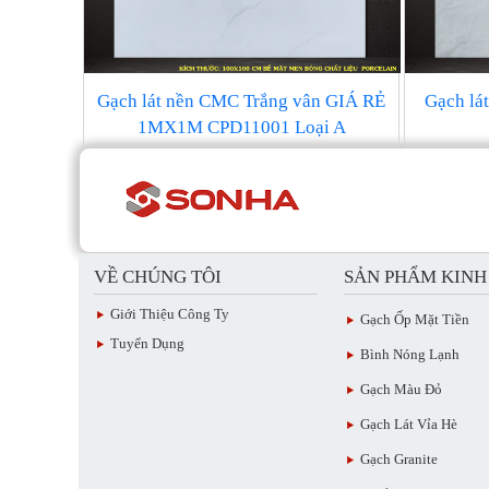
Gạch lát nền CMC Trắng vân GIÁ RẺ
Gạch l
1MX1M CPD11001 Loại A
VỀ CHÚNG TÔI
SẢN PHẨM KIN
Giới Thiệu Công Ty
Gạch Ốp Mặt Tiền
Tuyển Dụng
Bình Nóng Lạnh
Gạch Màu Đỏ
Gạch Lát Vỉa Hè
Gạch Granite