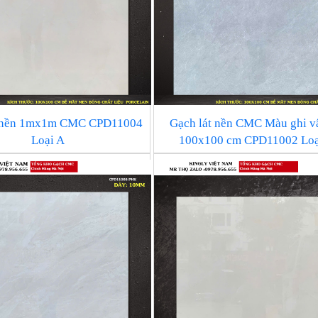
t nền 1mx1m CMC CPD11004
Gạch lát nền CMC Màu ghi v
Loại A
100x100 cm CPD11002 Loạ