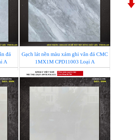
ân đá
Gạch lát nền màu xám ghi vân đá CMC
i A
1MX1M CPD11003 Loại A