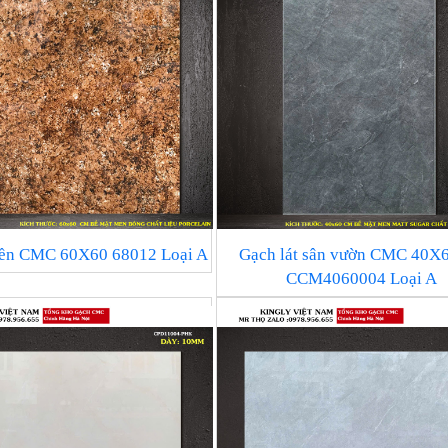
nền CMC 60X60 68012 Loại A
Gạch lát sân vườn CMC 40X
CCM4060004 Loại A