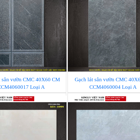
át sân vườn CMC 40X60 CM
Gạch lát sân vườn CMC 40X
CCM4060017 Loại A
CCM4060004 Loại A