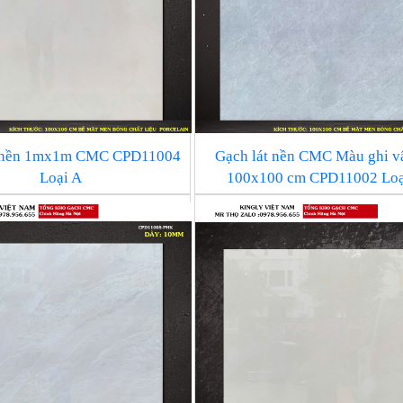
t nền 1mx1m CMC CPD11004
Gạch lát nền CMC Màu ghi v
Loại A
100x100 cm CPD11002 Loạ