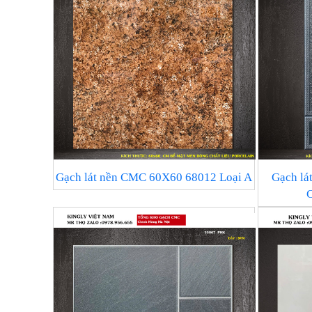
Gạch lát nền CMC 60X60 68012 Loại A
Gạch l