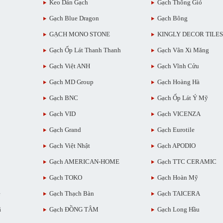
Keo Dán Gạch
Gạch Thông Gió
Gạch Blue Dragon
Gạch Bông
GẠCH MONO STONE
KINGLY DECOR TILES
Gạch Ốp Lát Thanh Thanh
Gạch Vân Xi Măng
Gạch Việt ANH
Gạch Vĩnh Cửu
Gạch MD Group
Gạch Hoàng Hà
Gạch BNC
Gạch Ốp Lát Ý Mỹ
Gạch VID
Gạch VICENZA
Gạch Grand
Gạch Eurotile
Gạch Việt Nhật
Gạch APODIO
Gạch AMERICAN-HOME
Gạch TTC CERAMIC
Gạch TOKO
Gạch Hoàn Mỹ
ẻ
Gạch Thạch Bàn
Gạch TAICERA
ã
Gạch ĐỒNG TÂM
Gạch Long Hầu