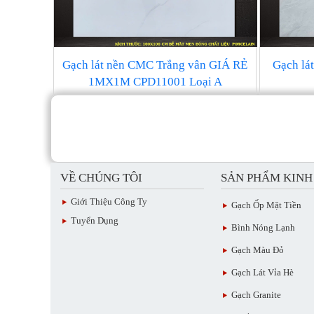
Gạch lát nền CMC Trắng vân GIÁ RẺ
Gạch l
1MX1M CPD11001 Loại A
VỀ CHÚNG TÔI
SẢN PHẨM KIN
Giới Thiệu Công Ty
Gạch Ốp Mặt Tiền
Tuyển Dụng
Bình Nóng Lạnh
Gạch Màu Đỏ
Gạch Lát Vỉa Hè
Gạch Granite