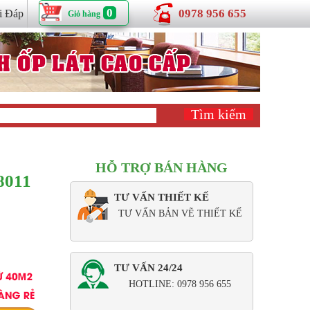
0
0978 956 655
i Đáp
Giỏ hàng
HỖ TRỢ BÁN HÀNG
8011
TƯ VẤN THIẾT KẾ
TƯ VẤN BẢN VẼ THIẾT KẾ
TƯ VẤN 24/24
HOTLINE: 0978 956 655