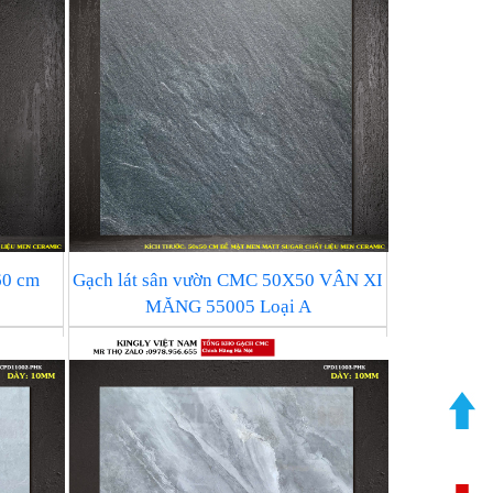
60 cm
Gạch lát sân vườn CMC 50X50 VÂN XI
MĂNG 55005 Loại A