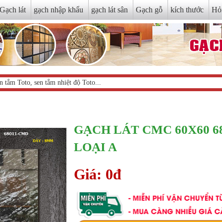
Gạch lát
gạch nhập khẩu
gạch lát sân
Gạch gỗ
kích thước
Hỏ
GẠCH LÁT CMC 60X60 6
LOẠI A
Giá: 0đ