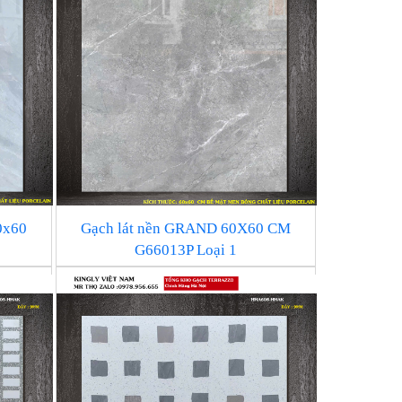
0x60
Gạch lát nền GRAND 60X60 CM
G66013P Loại 1