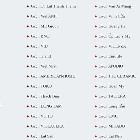
Gạch Ốp Lát Thanh Thanh
Gạch Vân Xi Măng
Gạch Việt ANH
Gạch Vĩnh Cửu
Gạch MD Group
Gạch Hoàng Hà
Gạch BNC
Gạch Ốp Lát Ý Mỹ
Gạch VID
Gạch VICENZA
Gạch Grand
Gạch Eurotile
Gạch Việt Nhật
Gạch APODIO
Gạch AMERICAN-HOME
Gạch TTC CERAMIC
Gạch TOKO
Gạch Hoàn Mỹ
ẻ
Gạch Thạch Bàn
Gạch TAICERA
ã
Gạch ĐỒNG TÂM
Gạch Long Hầu
Gạch VITTO
Gạch CMC
Gạch VIGLACERA
Gạch MIKADO
Gạch Lát Sân
Gạch Lát Nền