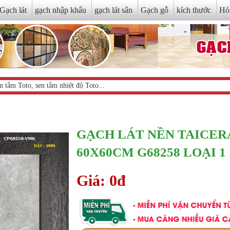
Gạch lát
gạch nhập khẩu
gạch lát sân
Gạch gỗ
kích thước
Hỏ
GẠCH LÁT NỀN TAICER
60X60CM G68258 LOẠI 1
Giá: 0đ