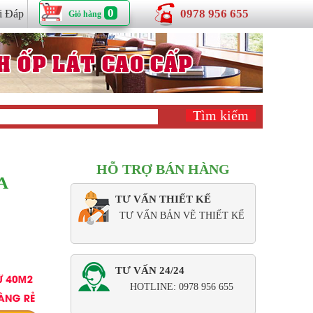
0
0978 956 655
i Đáp
Giỏ hàng
HỖ TRỢ BÁN HÀNG
A
TƯ VẤN THIẾT KẾ
TƯ VẤN BẢN VẼ THIẾT KẾ
TƯ VẤN 24/24
HOTLINE: 0978 956 655