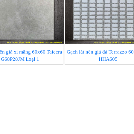
nền giả xi măng 60x60 Taicera
Gạch lát nền giả đá Terrazzo 6
G68P28JM Loại 1
HHA605