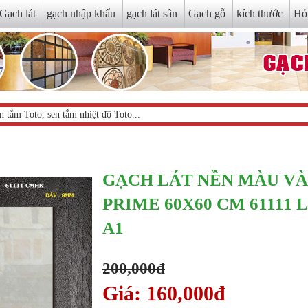
Gạch lát
gạch nhập khẩu
gạch lát sân
Gạch gỗ
kích thước
Hỏ
GẠCH LÁT NỀN MÀU V
PRIME 60X60 CM 61111 
A1
200,000đ
Giá: 160,000đ