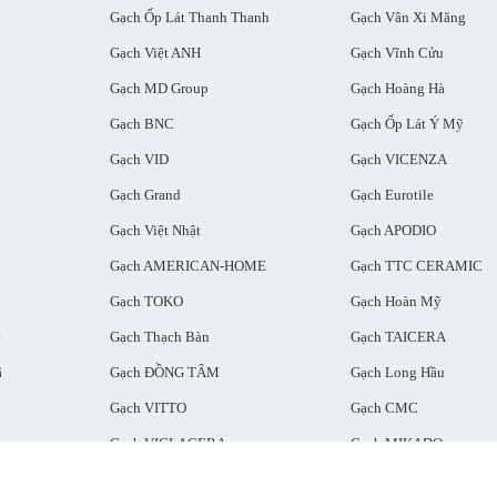
Gạch Ốp Lát Thanh Thanh
Gạch Vân Xi Măng
Gạch Việt ANH
Gạch Vĩnh Cửu
Gạch MD Group
Gạch Hoàng Hà
Gạch BNC
Gạch Ốp Lát Ý Mỹ
Gạch VID
Gạch VICENZA
Gạch Grand
Gạch Eurotile
Gạch Việt Nhật
Gạch APODIO
Gạch AMERICAN-HOME
Gạch TTC CERAMIC
Gạch TOKO
Gạch Hoàn Mỹ
ẻ
Gạch Thạch Bàn
Gạch TAICERA
ã
Gạch ĐỒNG TÂM
Gạch Long Hầu
Gạch VITTO
Gạch CMC
Gạch VIGLACERA
Gạch MIKADO
Gạch Lát Sân
Gạch Lát Nền