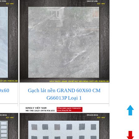
0x60
Gạch lát nền GRAND 60X60 CM
G66013P Loại 1