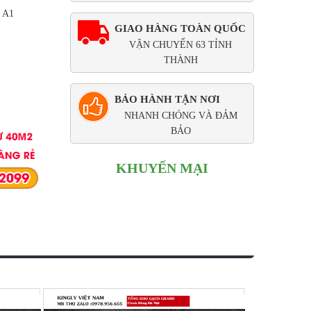
i A1
GIAO HÀNG TOÀN QUỐC
VẬN CHUYỂN 63 TỈNH
THÀNH
BẢO HÀNH TẬN NƠI
NHANH CHÓNG VÀ ĐẢM
BẢO
KHUYẾN MẠI