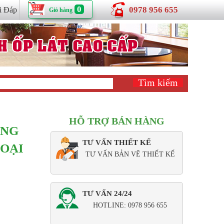
0
0978 956 655
i Đáp
Giỏ hàng
HỖ TRỢ BÁN HÀNG
ÀNG
TƯ VẤN THIẾT KẾ
LOẠI
TƯ VẤN BẢN VẼ THIẾT KẾ
TƯ VẤN 24/24
HOTLINE: 0978 956 655