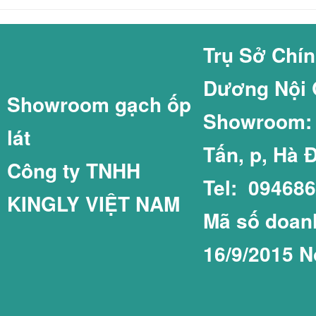
GẠCH COTTO GI
GẠCH THẺ 60X2
Trụ Sở Chí
Dương Nội 
Showroom gạch ốp
GẠCH LÁT SÂN 
GẠCH THẺ 75X1
Showroom: C
lát
Tấn, p, Hà 
Công ty TNHH
Tel: 09468
KINGLY VIỆT NAM
GẠCH LÁT SÂN 
GẠCH THẺ COT
Mã số doanh
16/9/2015 N
GẠCH LÁT SÂN 
GẠCH THẺ PRIM