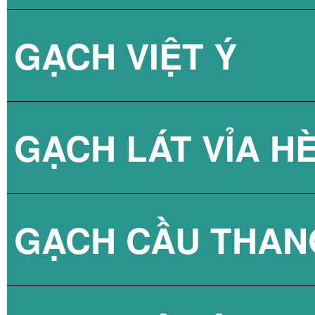
GẠCH VIỆT Ý
BÌNH NÓNG LẠN
GẠCH LÁT VỈA H
GẠCH CẦU THAN
GẠCH BLOCK T