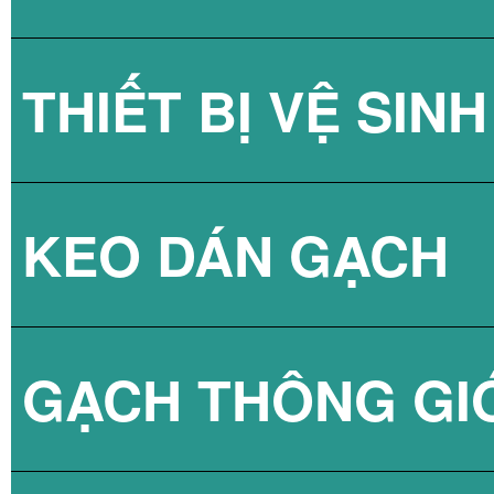
THIẾT BỊ VỆ SINH
GẠCH KÍNH LẤY
KEO DÁN GẠCH
GẠCH KÍNH LẤY
SEN TẮM
GẠCH THÔNG GI
VÒI CHẬU
KEO DÁN GẠCH 