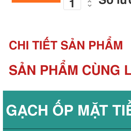
CHI TIẾT SẢN PHẨM
SẢN PHẨM CÙNG L
GẠCH ỐP MẶT TI