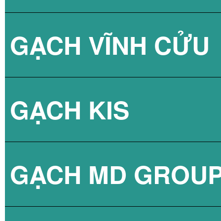
GẠCH VĨNH CỬU
GẠCH VÂN XI M
GẠCH KIS
GẠCH VÂN XI M
GẠCH MD GROU
GẠCH VÂN XI M
GẠCH LÁT NỀN 