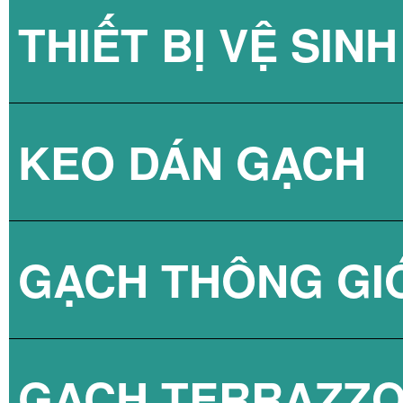
THIẾT BỊ VỆ SINH
GẠCH KÍNH LẤY
KEO DÁN GẠCH
GẠCH KÍNH LẤY
SEN TẮM
GẠCH THÔNG GI
VÒI CHẬU
KEO DÁN GẠCH 
GẠCH TERRAZZ
BỒN CẦU
KEO DÁN GẠCH 