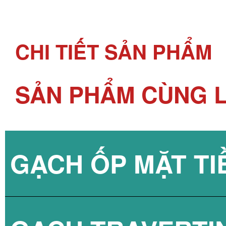
CHI TIẾT SẢN PHẨM
SẢN PHẨM CÙNG L
GẠCH ỐP MẶT TI