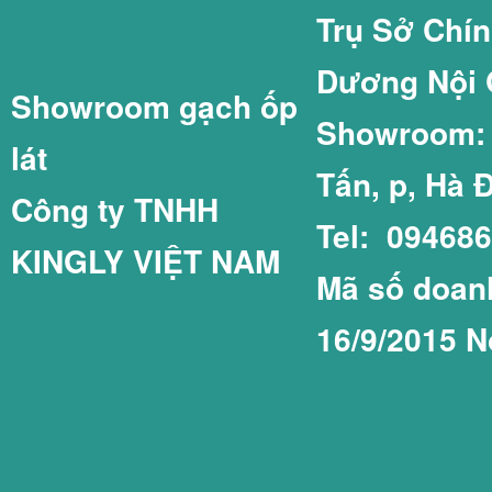
Trụ Sở Chí
Dương Nội 
Showroom gạch ốp
GẠCH LÁT SÂN 
GẠCH THẺ 75X1
Showroom: C
lát
Tấn, p, Hà 
Công ty TNHH
Tel: 09468
KINGLY VIỆT NAM
GẠCH LÁT SÂN 
GẠCH THẺ COT
Mã số doanh
16/9/2015 N
GẠCH LÁT SÂN 
GẠCH THẺ PRIM