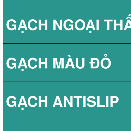
GẠCH NGOẠI TH
BÌNH NÓNG LẠN
GẠCH NPG 80X8
GẠCH MÀU ĐỎ
BÌNH NÓNG LẠN
GẠCH NPG 60X6
GẠCH ANTISLIP
BÌNH NÓNG LẠN