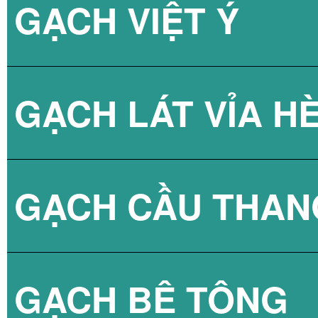
GẠCH VIỆT Ý
BÌNH NÓNG LẠN
GẠCH LÁT VỈA H
GẠCH CẦU THAN
GẠCH BLOCK T
GẠCH BÊ TÔNG
GẠCH LÁT VỈA 