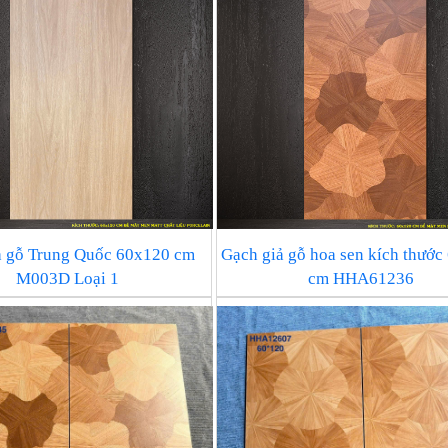
ả gỗ Trung Quốc 60x120 cm
Gạch giả gỗ hoa sen kích thướ
M003D Loại 1
cm HHA61236