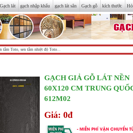
Gạch lát
gạch nhập khẩu
gạch lát sân
Gạch gỗ
kích thước
Hỏ
GẠCH GIẢ GỖ LÁT NỀN
60X120 CM TRUNG QUỐ
612M02
Giá: 0đ