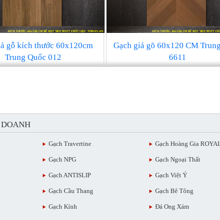
iả gỗ kích thước 60x120cm
Gạch giả gõ 60x120 CM Trun
Trung Quốc 012
6611
H DOANH
Gạch Travertine
Gạch Hoàng Gia ROYA
Gạch NPG
Gạch Ngoại Thất
Gạch ANTISLIP
Gạch Việt Ý
Gạch Cầu Thang
Gạch Bê Tông
Gạch Kính
Đá Ong Xám