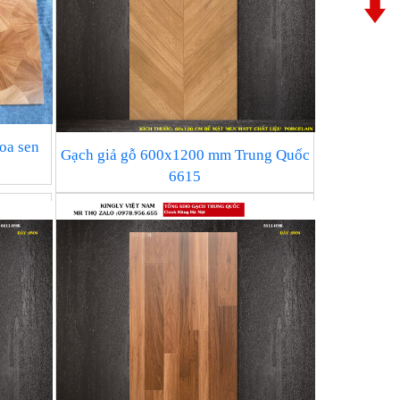
oa sen
Gạch giả gỗ 600x1200 mm Trung Quốc
6615