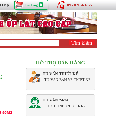
0
0978 956 655
i Đáp
Giỏ hàng
HỖ TRỢ BÁN HÀNG
TƯ VẤN THIẾT KẾ
C
TƯ VẤN BẢN VẼ THIẾT KẾ
TƯ VẤN 24/24
HOTLINE: 0978 956 655