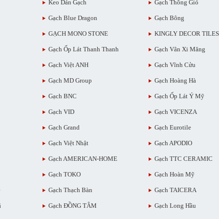
Keo Dán Gạch
Gạch Thông Gió
Gạch Blue Dragon
Gạch Bông
GẠCH MONO STONE
KINGLY DECOR TILES
Gạch Ốp Lát Thanh Thanh
Gạch Vân Xi Măng
Gạch Việt ANH
Gạch Vĩnh Cửu
Gạch MD Group
Gạch Hoàng Hà
Gạch BNC
Gạch Ốp Lát Ý Mỹ
Gạch VID
Gạch VICENZA
Gạch Grand
Gạch Eurotile
Gạch Việt Nhật
Gạch APODIO
Gạch AMERICAN-HOME
Gạch TTC CERAMIC
Gạch TOKO
Gạch Hoàn Mỹ
ẻ
Gạch Thạch Bàn
Gạch TAICERA
ã
Gạch ĐỒNG TÂM
Gạch Long Hầu