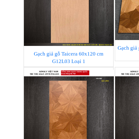
Gạch giả
Gạch giả gỗ Taicera 60x120 cm
G12L03 Loại 1