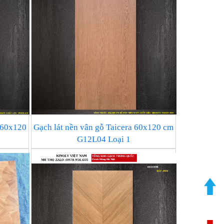
c 60x120
Gạch lát nền vân gỗ Taicera 60x120 cm
G12L04 Loại 1