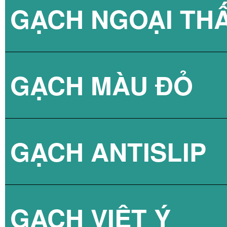
GẠCH NGOẠI TH
BÌNH NÓNG LẠN
GẠCH NPG 80X8
GẠCH MÀU ĐỎ
BÌNH NÓNG LẠN
GẠCH NPG 60X6
GẠCH ANTISLIP
BÌNH NÓNG LẠN
GẠCH VIỆT Ý
BÌNH NÓNG LẠN