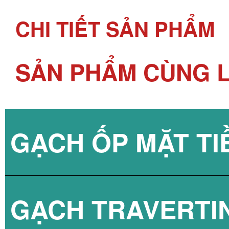
CHI TIẾT SẢN PHẨM
SẢN PHẨM CÙNG L
GẠCH ỐP MẶT TI
GẠCH TRAVERTI