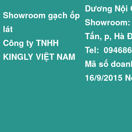
Dương Nội 
Showroom gạch ốp
GẠCH LÁT SÂN 
GẠCH THẺ 75X1
Showroom: C
lát
Tấn, p, Hà 
Công ty TNHH
Tel: 09468
KINGLY VIỆT NAM
GẠCH LÁT SÂN 
GẠCH THẺ COT
Mã số doanh
16/9/2015 N
GẠCH LÁT SÂN 
GẠCH THẺ PRIM