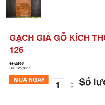
GẠCH GIẢ GỖ KÍCH T
126
381,250đ
Giá: 305,000đ
Số lư