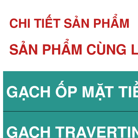
CHI TIẾT SẢN PHẨM
SẢN PHẨM CÙNG L
GẠCH ỐP MẶT TI
GẠCH TRAVERTI