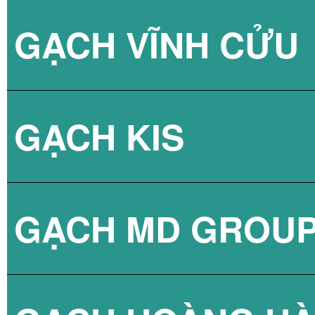
GẠCH VĨNH CỬU
GẠCH VÂN XI M
GẠCH KIS
GẠCH VÂN XI M
GẠCH MD GROU
GẠCH VÂN XI M
GẠCH LÁT NỀN 