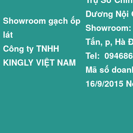
Dương Nội 
Showroom gạch ốp
GẠCH LÁT SÂN 
GẠCH THẺ 75X1
Showroom: C
lát
Tấn, p, Hà 
Công ty TNHH
Tel: 09468
KINGLY VIỆT NAM
GẠCH LÁT SÂN 
GẠCH THẺ COT
Mã số doanh
16/9/2015 N
GẠCH LÁT SÂN 
GẠCH THẺ PRIM