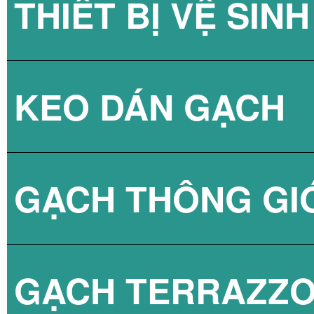
THIẾT BỊ VỆ SINH
GẠCH KÍNH LẤY
KEO DÁN GẠCH
GẠCH KÍNH LẤY
SEN TẮM
GẠCH THÔNG GI
VÒI CHẬU
KEO DÁN GẠCH 
GẠCH TERRAZZ
BỒN CẦU
KEO DÁN GẠCH 