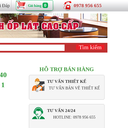
0
0978 956 655
i Đáp
Giỏ hàng
HỖ TRỢ BÁN HÀNG
40
TƯ VẤN THIẾT KẾ
 1
TƯ VẤN BẢN VẼ THIẾT KẾ
TƯ VẤN 24/24
HOTLINE: 0978 956 655
1