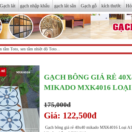
Gạch lát
gạch nhập khẩu
gạch lát sân
Gạch gỗ
kích thước
Hỏ
GẠCH BÔNG GIÁ RẺ 40X
MIKADO MXK4016 LOẠI
175,000đ
Giá: 122,500đ
Gạch bông giá rẻ 40x40 mikado MXK4016 Loại A