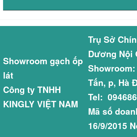
GẠCH COTTO GI
GẠCH THẺ 60X2
Trụ Sở Chí
Dương Nội 
Showroom gạch ốp
GẠCH LÁT SÂN 
GẠCH THẺ 75X1
Showroom: C
lát
Tấn, p, Hà 
Công ty TNHH
Tel: 09468
KINGLY VIỆT NAM
GẠCH LÁT SÂN 
GẠCH THẺ COT
Mã số doanh
16/9/2015 N