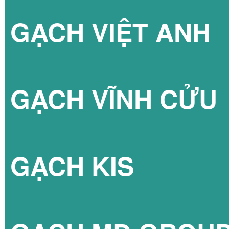
GẠCH VIỆT ANH
GẠCH THANH TH
GẠCH VÂN XI M
GẠCH VĨNH CỬU
GẠCH VÂN XI M
GẠCH KIS
GẠCH VÂN XI M