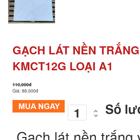
GẠCH LÁT NỀN TRẮNG
KMCT12G LOẠI A1
110,000đ
Giá: 88,000đ
Số lư
Gạch lát nền trắng