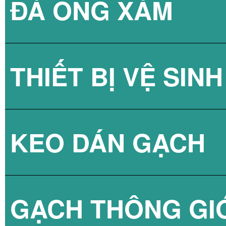
ĐÁ ONG XÁM
GẠCH KÍNH LẤY
THIẾT BỊ VỆ SINH
GẠCH KÍNH LẤY
KEO DÁN GẠCH
GẠCH KÍNH LẤY
SEN TẮM
GẠCH THÔNG GI
VÒI CHẬU
KEO DÁN GẠCH 