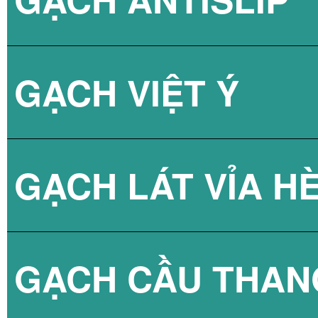
GẠCH VIỆT Ý
BÌNH NÓNG LẠN
GẠCH LÁT VỈA H
GẠCH CẦU THAN
GẠCH BLOCK T