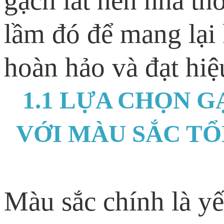
gạch lát nền nhà th
lầm đó để mang lại
hoàn hảo và đạt hiệ
1.1 LỰA CHỌN 
VỚI MÀU SẮC T
Màu sắc chính là yế