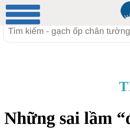
menu
T
Những sai lầm “đ