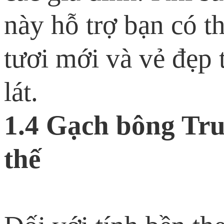
này hỗ trợ bạn có t
tươi mới và vẻ đẹp 
lát.
1.4 Gạch bông Tr
thế