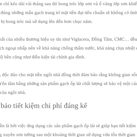
n chỉ kéo dài vài tháng sau đó bong tróc lớp sơn và ố vàng lớp sơn khi
 đúng những mẫu gạch trang trí mặt tiền đạt tiêu chuẩn sẽ không có tìn
 bị bong tróc mà sử dụng lên đến hơn chục năm.
 thất của nhiều thương hiệu uy tín như Viglacera, Đồng Tâm, CMC… đề
ạch ngoại nhấp nên về khả năng chống thấm nước, khả năng chịu nhiệt
độ bền cũng như điều kiện tài chính gia đình.
 độc đáo cho mặt tiền ngôi nhà đồng thời đảm bảo rằng không gian số
. Yên tâm bằng những sản phẩm gạch ốp lát chất lượng sẽ bảo vệ một cá
 của ngôi nhà.
bảo tiết kiệm chi phí đáng kể
ền là bởi việc ứng dụng các sản phẩm gạch ốp lát sẽ giúp bạn tiết kiệm
g xuyên sơn tường sau một khoảng thời gian sử dụng vừa tốn thời gian