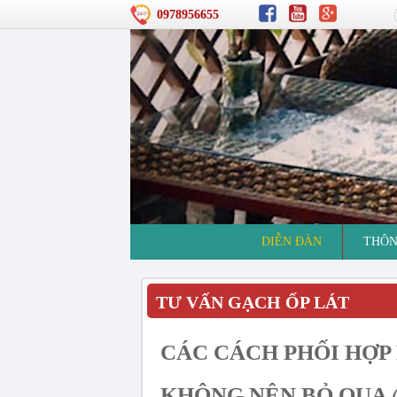
0978956655
DIỄN ĐÀN
THÔN
TƯ VẤN GẠCH ỐP LÁT
CÁC CÁCH PHỐI HỢP 
KHÔNG NÊN BỎ QUA