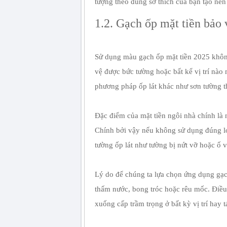
tượng theo đúng sở thích của bạn tạo nên 
1.2. Gạch ốp mặt tiền bảo 
Sử dụng màu gạch ốp mặt tiền 2025 khôn
vệ được bức tường hoặc bất kể vị trí nào 
phương pháp ốp lát khác như sơn tường t
Đặc điểm của mặt tiền ngôi nhà chính là 
Chính bởi vậy nếu không sử dụng đúng lo
tường ốp lát như tường bị nứt vỡ hoặc ố
Lý do để chúng ta lựa chọn ứng dụng gạch
thấm nước, bong tróc hoặc rêu mốc. Điều
xuống cấp trầm trọng ở bất kỳ vị trí hay 