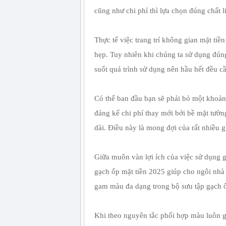
cũng như chi phí thì lựa chọn đúng chất 
Thực tế việc trang trí không gian mặt tiề
hẹp. Tuy nhiên khi chúng ta sử dụng đúng
suốt quá trình sử dụng nên hầu hết đều cầ
Có thể ban đầu bạn sẽ phải bỏ một khoản 
đáng kể chi phí thay mới bởi bề mặt tường
dài. Điều này là mong đợi của rất nhiều g
Giữa muôn vàn lợi ích của việc sử dụng g
gạch ốp mặt tiền 2025 giúp cho ngôi nhà 
gam màu đa dạng trong bộ sưu tập gạch ố
Khi theo nguyên tắc phối hợp màu luôn gi