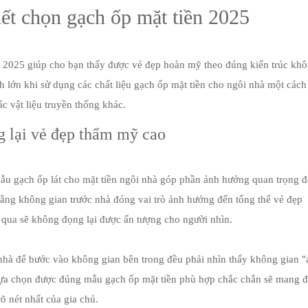
iết chọn gạch ốp mặt tiền 2025
n 2025 giúp cho bạn thấy được vẻ đẹp hoàn mỹ theo đúng kiến trúc kh
ch lớn khi sử dụng các chất liệu gạch ốp mặt tiền cho ngôi nhà một cách
c vật liệu truyền thống khác.
g lại vẻ đẹp thẩm mỹ cao
ẫu gạch ốp lát cho mặt tiền ngôi nhà góp phần ảnh hưởng quan trọng 
ằng không gian trước nhà đóng vai trò ảnh hưởng đến tổng thể vẻ đẹp
 qua sẽ không đọng lại được ấn tượng cho người nhìn.
nhà để bước vào không gian bên trong đều phải nhìn thấy không gian "
 lựa chọn được đúng mẫu gạch ốp mặt tiền phù hợp chắc chắn sẽ mang 
õ nét nhất của gia chủ.