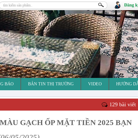
Đăng k
G BÁO
BẢN TIN THỊ TRƯỜNG
VIDEO
HƯỚNG D
129 bài viết
MÀU GẠCH ỐP MẶT TIỀN 2025 BẠN
(06/05/2025)