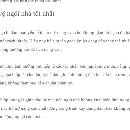
những giá trị nghệ thuật cao nhất.
vệ ngôi nhà tốt nhất
g chỉ đảm bảo yếu tố thẩm mỹ nâng cao cho không gian thì bạn còn b
một cách rất tốt. Hiện nay bộ sưu tập gạch ốp lát đang dần thay thế nhi
hông thường bởi độ bền nâng cao.
nơi chịu ảnh hưởng trực tiếp từ các tác nhân bên ngoài như mưa, nắng, g
ại gạch ốp lát chất lượng dễ dàng bị ảnh hưởng đến kết cấu bên trong 
 vàng không đảm bảo tiêu chuẩn thẩm mỹ.
 ốp tường là giúp cho bề mặt tiền ngôi nhà không xuất hiện tình trạng
 này hỗ trợ nâng cao chất lượng công trình xây dựng đảm bảo không bị
tác động ngoại cảnh nào.