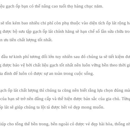
liệu gạch ốp bạn có thể nâng cao tuổi thọ hàng chục năm.
n sẽ tốn kém bao nhiêu chi phí còn phụ thuộc vào diện tích ốp lát rộng 
 được bộ sưu tập gạch ốp lát chính hãng sẽ hạn chế số lần sửa chữa tr
n ưu tiên chất lượng tốt nhất.
đầu tư kinh phí tương đối lớn tuy nhiên sau đó chúng ta sẽ tiết kiệm đ
 được bảo vệ bởi chất liệu gạch tốt nhất nên luôn vững bền theo thời g
ia đình để luôn có được sự an toàn trong cuộc sống.
ạch ốp lát chất lượng thì chúng ta cũng nên biết rằng lựa chọn đúng m
của bạn sẽ trở nên đẳng cấp và thể hiện được bản sắc của gia chủ. Từn
p lát sẽ giúp chúng ta lột tả được hết vẻ đẹp mong muốn.
úp cho tổng thể bên trong, bên ngoài có được vẻ đẹp hài hòa, thống nh