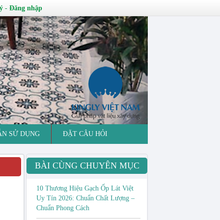
ý
-
Đăng nhập
ẪN SỬ DỤNG
ĐẶT CÂU HỎI
BÀI CÙNG CHUYÊN MỤC
10 Thương Hiệu Gạch Ốp Lát Việt
Uy Tín 2026: Chuẩn Chất Lượng –
Chuẩn Phong Cách