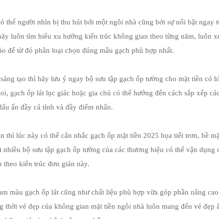
ó thể người nhìn bị thu hút bởi một ngôi nhà cũng bởi sự nổi bật ngay t
hãy luôn tìm hiểu xu hướng kiến trúc không gian theo từng năm, luôn 
nào để từ đó phân loại chọn đúng mẫu gạch phù hợp nhất.
sáng tạo thì hãy lưu ý ngay bộ sưu tập gạch ốp tường cho mặt tiền có h
oi, gạch ốp lát lục giác hoặc gia chủ có thể hướng đến cách sắp xếp cá
dấu ấn đầy cá tính và đầy điểm nhấn.
ản thì lúc này có thể cân nhắc gạch ốp mặt tiền 2025 họa tiết trơn, bề mặ
t nhiều bộ sưu tập gạch ốp tường của các thương hiệu có thể vận dụng 
 theo kiến trúc đơn giản này.
am màu gạch ốp lát cũng như chất liệu phù hợp vừa góp phần nâng cao
g thời vẻ đẹp của không gian mặt tiền ngôi nhà luôn mang đến vẻ đẹp 