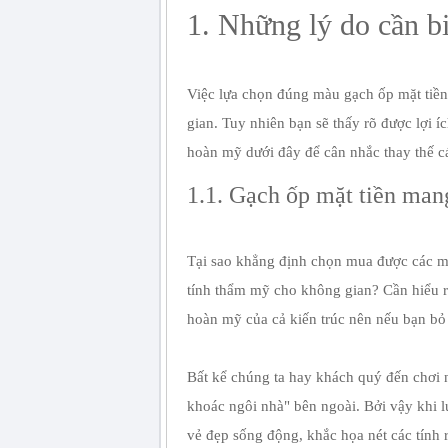
1. Những lý do cần b
Việc lựa chọn đúng màu gạch ốp mặt tiề
gian. Tuy nhiên bạn sẽ thấy rõ được lợi í
hoàn mỹ dưới đây để cân nhắc thay thế cá
1.1. Gạch ốp mặt tiền man
Tại sao khẳng định chọn mua được các m
tính thẩm mỹ cho không gian? Cần hiểu r
hoàn mỹ của cả kiến trúc nên nếu bạn bỏ
Bất kể chúng ta hay khách quý đến chơi 
khoác ngôi nhà" bên ngoài. Bởi vậy khi
vẻ đẹp sống động, khắc họa nét các tính r