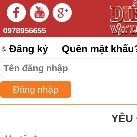
0978956655
Đăng ký
Quên mật khẩu
YÊU