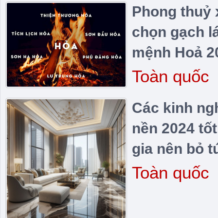
Phong thuỷ 
chọn gạch l
mệnh Hoả 202
Toàn quốc
Các kinh ng
nền 2024 tố
gia nên bỏ t
Toàn quốc