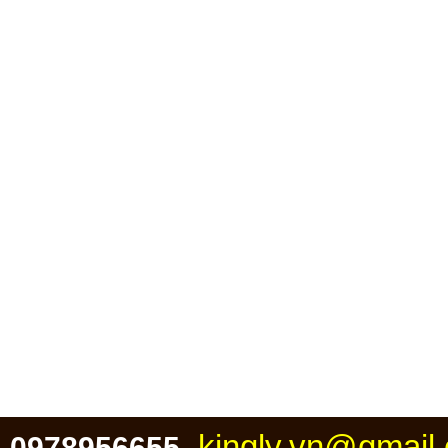
kingly.vn@gmail
0978956655