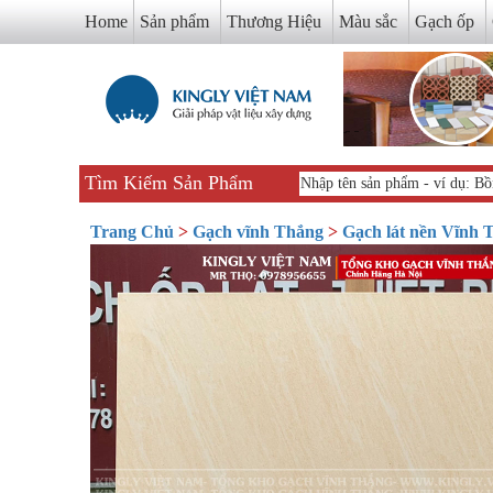
Home
Sản phẩm
Thương Hiệu
Màu sắc
Gạch ốp
Tìm Kiếm Sản Phẩm
Trang Chủ
>
Gạch vĩnh Thắng
>
Gạch lát nền Vĩnh 