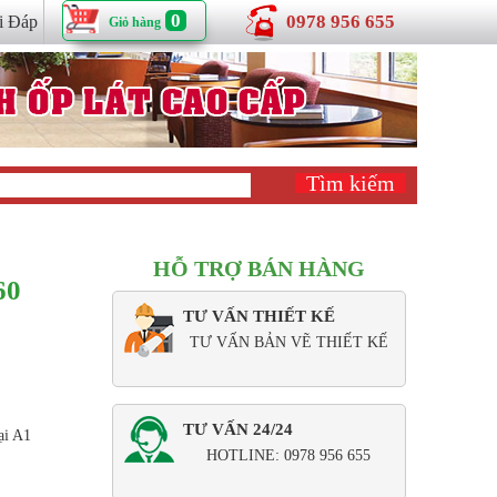
0
0978 956 655
i Đáp
Giỏ hàng
HỖ TRỢ BÁN HÀNG
60
TƯ VẤN THIẾT KẾ
TƯ VẤN BẢN VẼ THIẾT KẾ
TƯ VẤN 24/24
ại A1
HOTLINE: 0978 956 655