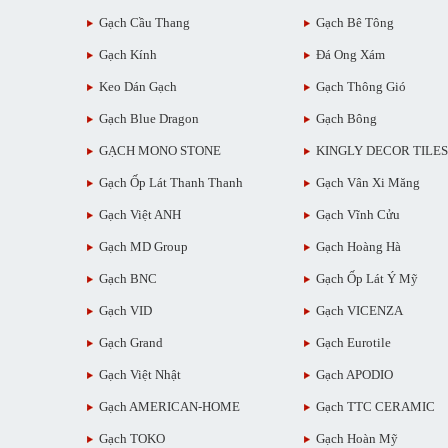
Gạch Cầu Thang
Gạch Bê Tông
Gạch Kính
Đá Ong Xám
Keo Dán Gạch
Gạch Thông Gió
Gạch Blue Dragon
Gạch Bông
GẠCH MONO STONE
KINGLY DECOR TILES
Gạch Ốp Lát Thanh Thanh
Gạch Vân Xi Măng
Gạch Việt ANH
Gạch Vĩnh Cửu
Gạch MD Group
Gạch Hoàng Hà
Gạch BNC
Gạch Ốp Lát Ý Mỹ
Gạch VID
Gạch VICENZA
Gạch Grand
Gạch Eurotile
Gạch Việt Nhật
Gạch APODIO
Gạch AMERICAN-HOME
Gạch TTC CERAMIC
Gạch TOKO
Gạch Hoàn Mỹ