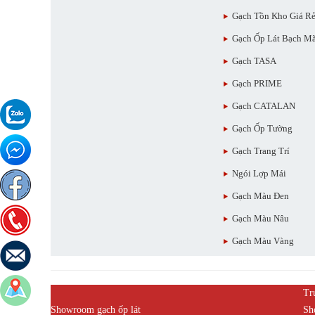
Gạch Tồn Kho Giá R
Gạch Ốp Lát Bạch M
Gạch TASA
Gạch PRIME
Gạch CATALAN
Gạch Ốp Tường
Gạch Trang Trí
Ngói Lợp Mái
Gạch Màu Đen
Gạch Màu Nâu
Gạch Màu Vàng
Tr
Showroom gạch ốp lát
Sh