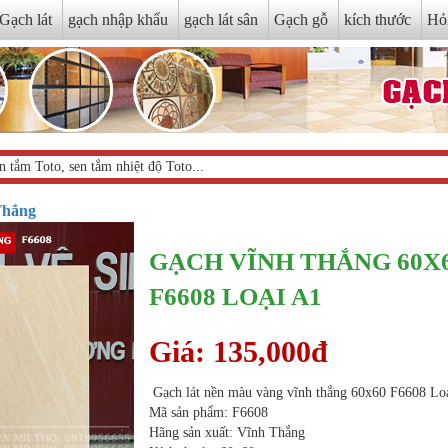
Gạch lát
gạch nhập khẩu
gạch lát sân
Gạch gỗ
kích thước
Hỏ
Thắng
GẠCH VĨNH THẮNG 60X
F6608 LOẠI A1
Giá: 135,000đ
Gạch lát nền màu vàng vĩnh thắng 60x60 F6608 Lo
Mã sản phẩm: F6608
Hãng sản xuất: Vĩnh Thắng