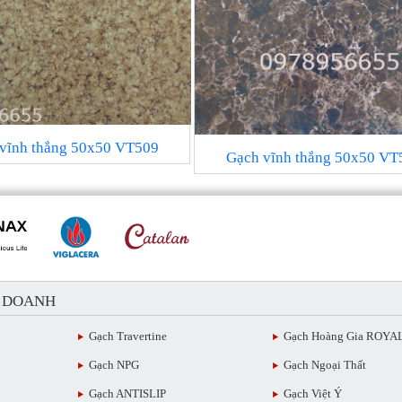
vĩnh thắng 50x50 VT509
Gạch vĩnh thắng 50x50 VT
H DOANH
Gạch Travertine
Gạch Hoàng Gia ROYA
Gạch NPG
Gạch Ngoại Thất
Gạch ANTISLIP
Gạch Việt Ý