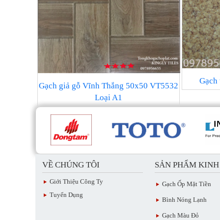
Gạch 
Gạch giả gỗ Vĩnh Thắng 50x50 VT5532
Loại A1
VỀ CHÚNG TÔI
SẢN PHẨM KIN
Giới Thiệu Công Ty
Gạch Ốp Mặt Tiền
Tuyển Dụng
Bình Nóng Lạnh
Gạch Màu Đỏ