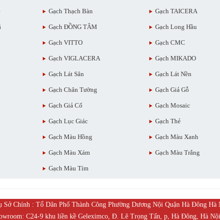
ẻ
Gạch Thạch Bàn
Gạch TAICERA
ã
Gạch ĐỒNG TÂM
Gạch Long Hầu
Gạch VITTO
Gạch CMC
Gạch VIGLACERA
Gạch MIKADO
Gạch Lát Sân
Gạch Lát Nền
Gạch Chân Tường
Gạch Giả Gỗ
Gạch Giả Cổ
Gạch Mosaic
Gạch Lục Giác
Gạch Thẻ
Gạch Màu Hồng
Gạch Màu Xanh
Gạch Màu Xám
Gạch Màu Trắng
Gạch Màu Tím
ụ Sở Chính : Tổ Dân Phố Thành Công Phường Dương Nội Quận Hà Đông Hà 
owroom: C24-9 khu liền kề Geleximco, Đ. Lê Trọng Tấn, p, Hà Đông, Hà Nộ