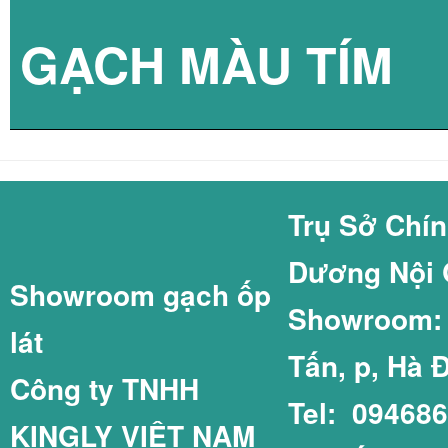
GẠCH MÀU TÍM
GẠCH LÁT SÂN
GẠCH THẺ 5X20
GẠCH COTTO GI
GẠCH THẺ 60X2
Trụ Sở Chí
Dương Nội 
Showroom gạch ốp
GẠCH LÁT SÂN 
GẠCH THẺ 75X1
Showroom: C
lát
Tấn, p, Hà 
Công ty TNHH
Tel: 09468
KINGLY VIỆT NAM