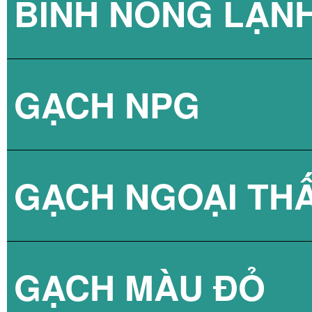
BÌNH NÓNG LẠN
GẠCH NPG
BÌNH NÓNG LẠN
GẠCH NGOẠI TH
BÌNH NÓNG LẠN
GẠCH NPG 80X8
GẠCH MÀU ĐỎ
BÌNH NÓNG LẠN
GẠCH NPG 60X6