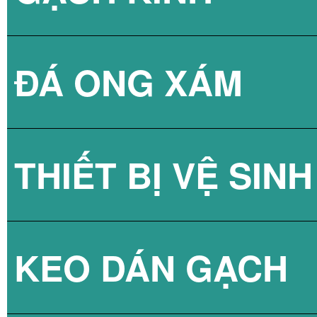
ĐÁ ONG XÁM
GẠCH KÍNH LẤY
THIẾT BỊ VỆ SINH
GẠCH KÍNH LẤY
KEO DÁN GẠCH
GẠCH KÍNH LẤY
SEN TẮM