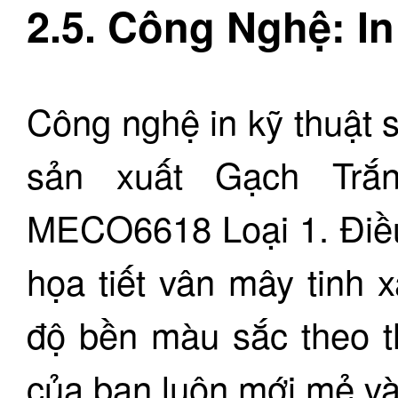
2.5. Công Nghệ: I
Công nghệ in kỹ thuật 
sản xuất Gạch Trắ
MECO6618 Loại 1. Điều
họa tiết vân mây tinh 
độ bền màu sắc theo t
của bạn luôn mới mẻ và