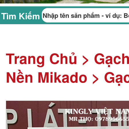
Tìm Kiếm
Trang Chủ
>
Gạc
Nền Mikado
>
Gạc