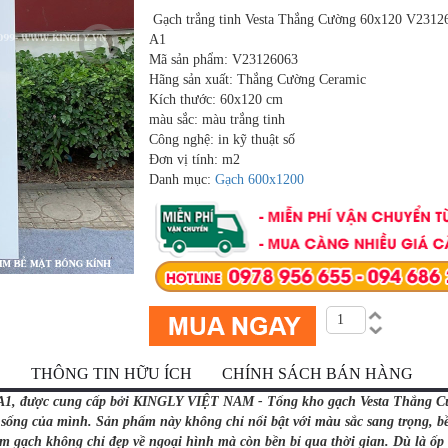
Gạch trắng tinh Vesta Thắng Cường 60x120 V2312
A1
Mã sản phẩm: V23126063
Hãng sản xuất: Thắng Cường Ceramic
Kích thước: 60x120 cm
màu sắc: màu trắng tinh
Công nghệ: in kỹ thuật số
Đơn vị tính: m2
Danh mục:
Gạch 600x1200
Ộ
THÔNG TIN HỮU ÍCH
CHÍNH SÁCH BÁN HÀNG
A1, được cung cấp bởi KINGLY VIỆT NAM - Tổng kho gạch Vesta Thắng Cườ
ống của mình. Sản phẩm này không chỉ nổi bật với màu sắc sang trọng, bề 
tấm gạch không chỉ đẹp về ngoại hình mà còn bền bỉ qua thời gian. Dù là ố