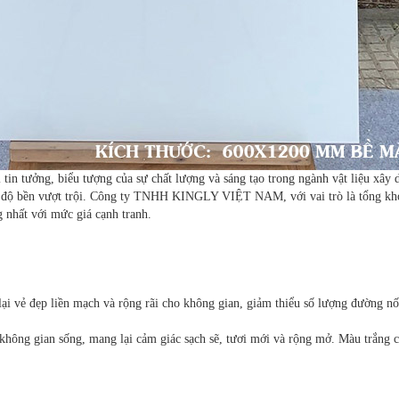
 tin tưởng, biểu tượng của sự chất lượng và sáng tạo trong ngành vật liệu xâ
à độ bền vượt trội. Công ty TNHH KINGLY VIỆT NAM, với vai trò là tổng kho
 nhất với mức giá cạnh tranh.
i vẻ đẹp liền mạch và rộng rãi cho không gian, giảm thiểu số lượng đường nối
a không gian sống, mang lại cảm giác sạch sẽ, tươi mới và rộng mở. Màu trắng 