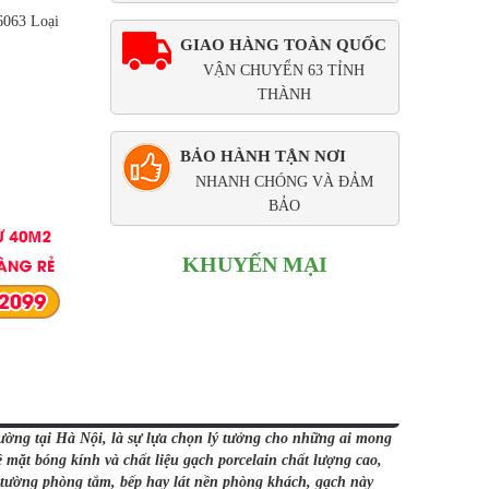
6063 Loại
GIAO HÀNG TOÀN QUỐC
VẬN CHUYỂN 63 TỈNH
THÀNH
BẢO HÀNH TẬN NƠI
NHANH CHÓNG VÀ ĐẢM
BẢO
KHUYẾN MẠI
ng tại Hà Nội, là sự lựa chọn lý tưởng cho những ai mong
mặt bóng kính và chất liệu gạch porcelain chất lượng cao,
p tường phòng tắm, bếp hay lát nền phòng khách, gạch này