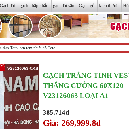
Gạch lát
gạch nhập khẩu
gạch lát sân
Gạch gỗ
kích thước
Hỏ
GẠCH TRẮNG TINH VES
THẮNG CƯỜNG 60X120
V23126063 LOẠI A1
385,714đ
Giá: 269,999.8đ