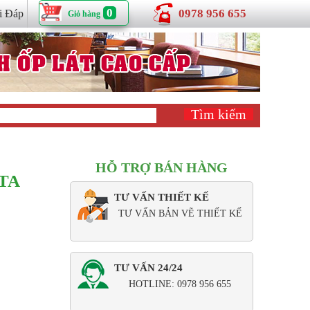
0
0978 956 655
i Đáp
Giỏ hàng
HỖ TRỢ BÁN HÀNG
TA
TƯ VẤN THIẾT KẾ
TƯ VẤN BẢN VẼ THIẾT KẾ
TƯ VẤN 24/24
HOTLINE: 0978 956 655