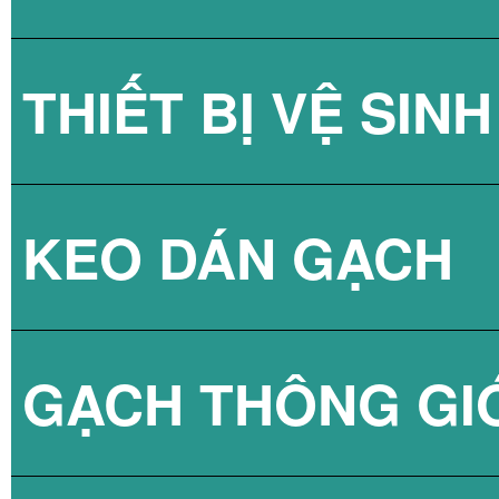
THIẾT BỊ VỆ SINH
GẠCH KÍNH LẤY
KEO DÁN GẠCH
GẠCH KÍNH LẤY
SEN TẮM
GẠCH THÔNG GI
VÒI CHẬU
KEO DÁN GẠCH 