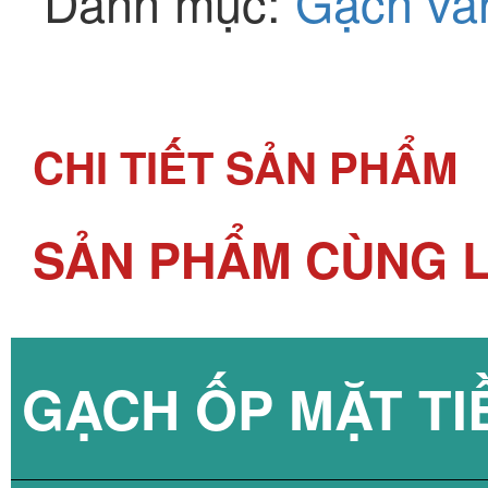
Danh mục:
Gạch vâ
CHI TIẾT SẢN PHẨM
SẢN PHẨM CÙNG L
GẠCH ỐP MẶT TI