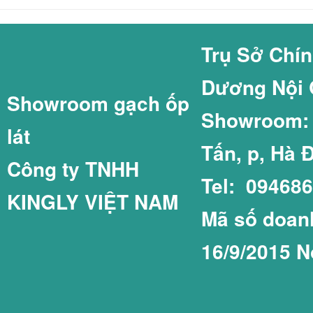
GẠCH COTTO GI
GẠCH THẺ 60X2
Trụ Sở Chí
Dương Nội 
Showroom gạch ốp
GẠCH LÁT SÂN 
GẠCH THẺ 75X1
Showroom: C
lát
Tấn, p, Hà 
Công ty TNHH
Tel: 09468
KINGLY VIỆT NAM
GẠCH LÁT SÂN 
GẠCH THẺ COT
Mã số doanh
16/9/2015 N
GẠCH LÁT SÂN 
GẠCH THẺ PRIM