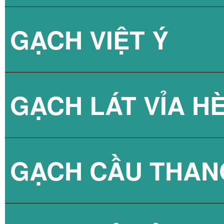
GẠCH VIỆT Ý
BÌNH NÓNG LẠN
GẠCH LÁT VỈA H
GẠCH CẦU THAN
GẠCH BLOCK T