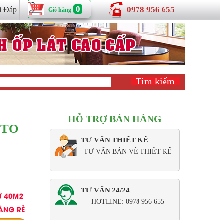
0
0978 956 655
i Đáp
Giỏ hàng
HỖ TRỢ BÁN HÀNG
ETO
TƯ VẤN THIẾT KẾ
TƯ VẤN BẢN VẼ THIẾT KẾ
TƯ VẤN 24/24
HOTLINE: 0978 956 655