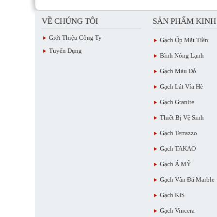
VỀ CHÚNG TÔI
SẢN PHẨM KIN
Giới Thiệu Công Ty
Gạch Ốp Mặt Tiền
Tuyển Dụng
Bình Nóng Lạnh
Gạch Màu Đỏ
Gạch Lát Vỉa Hè
Gạch Granite
Thiết Bị Vệ Sinh
Gạch Terrazzo
Gạch TAKAO
Gạch Á MỸ
Gạch Vân Đá Marble
Gạch KIS
Gạch Vincera