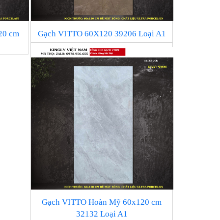
20 cm
Gạch VITTO 60X120 39206 Loại A1
Gạch VITTO Hoàn Mỹ 60x120 cm
32132 Loại A1