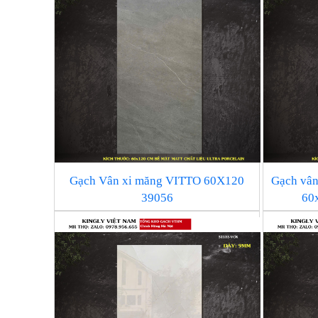
Gạch Vân xi măng VITTO 60X120
Gạch vân
39056
60