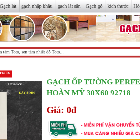
Gạch lát
gạch nhập khẩu
gạch lát sân
Gạch gỗ
kích thước
Hỏ
GẠCH ỐP TƯỜNG PERF
HOÀN MỸ 30X60 92718
Giá: 0đ