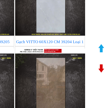
39205
Gạch VITTO 60X120 CM 39204 Loại 1