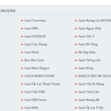
H DOANH
Gạch Travertine
Gạch Hoàng Gia ROYA
Gạch NPG
Gạch Ngoại Thất
Gạch ANTISLIP
Gạch Việt Ý
Gạch Cầu Thang
Gạch Bê Tông
Gạch Kính
Đá Ong Xám
Keo Dán Gạch
Gạch Thông Gió
Gạch Blue Dragon
Gạch Bông
GẠCH MONO STONE
KINGLY DECOR TILES
Gạch Ốp Lát Thanh Thanh
Gạch Vân Xi Măng
Gạch Việt ANH
Gạch Vĩnh Cửu
Gạch MD Group
Gạch Hoàng Hà
Gạch BNC
Gạch Ốp Lát Ý Mỹ