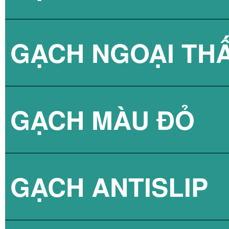
GẠCH NGOẠI TH
BÌNH NÓNG LẠN
GẠCH NPG 80X8
GẠCH MÀU ĐỎ
BÌNH NÓNG LẠN
GẠCH NPG 60X6
GẠCH ANTISLIP
BÌNH NÓNG LẠN