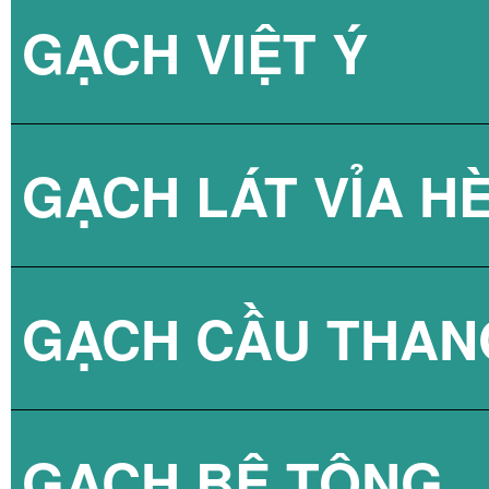
GẠCH VIỆT Ý
BÌNH NÓNG LẠN
GẠCH LÁT VỈA H
GẠCH CẦU THAN
GẠCH BLOCK T
GẠCH BÊ TÔNG
GẠCH LÁT VỈA 