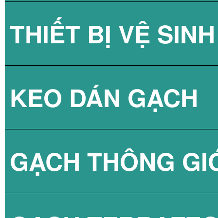
THIẾT BỊ VỆ SINH
GẠCH KÍNH LẤY
KEO DÁN GẠCH
GẠCH KÍNH LẤY
SEN TẮM
GẠCH THÔNG GI
VÒI CHẬU
KEO DÁN GẠCH 