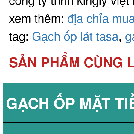
xem thêm:
địa chỉa mua
tag:
Gạch ốp lát tasa
,
g
SẢN PHẨM CÙNG L
GẠCH ỐP MẶT TI