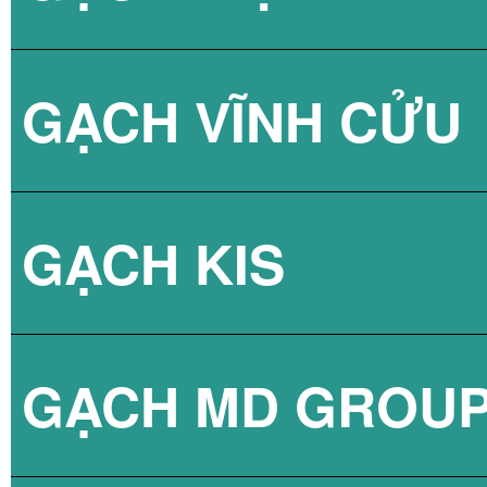
GẠCH VĨNH CỬU
GẠCH VÂN XI M
GẠCH KIS
GẠCH VÂN XI M
GẠCH MD GROU
GẠCH VÂN XI M
GẠCH LÁT NỀN 