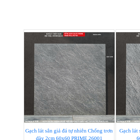
Gạch lát sân giả đá tự nhiên Chống trơn
Gạch lát
dày 2cm 60x60 PRIME 26001
6