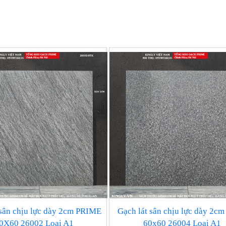
 sân chịu lực dày 2cm PRIME
Gạch lát sân chịu lực dày 2cm
0X60 26002 Loại A1
60x60 26004 Loại A1