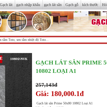
Gạch lát
gạch nhập khẩu
gạch lát sân
Gạch gỗ
kích thước
Hỏ
GẠCH LÁT SÂN PRIME 5
10802 LOẠI A1
257,143đ
Giá: 180,000.1đ
Gạch lát sân Prime 50x80 10802 Loại A1