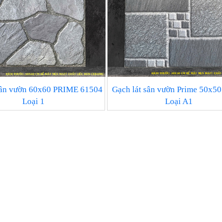
sân vườn 60x60 PRIME 61504
Gạch lát sân vườn Prime 50x5
Loại 1
Loại A1