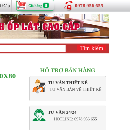
0
0978 956 655
i Đáp
Giỏ hàng
HỖ TRỢ BÁN HÀNG
0X80
TƯ VẤN THIẾT KẾ
TƯ VẤN BẢN VẼ THIẾT KẾ
TƯ VẤN 24/24
HOTLINE: 0978 956 655