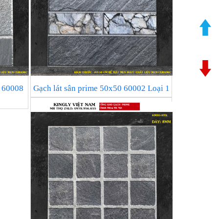
0 60008
Gạch lát sân prime 50x50 60002 Loại 1