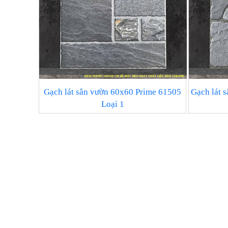
Gạch lát sân vườn 60x60 Prime 61505
Gạch lát 
Loại 1