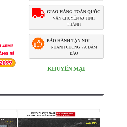
GIAO HÀNG TOÀN QUỐC
VẬN CHUYỂN 63 TỈNH
THÀNH
BẢO HÀNH TẬN NƠI
NHANH CHÓNG VÀ ĐẢM
BẢO
KHUYẾN MẠI