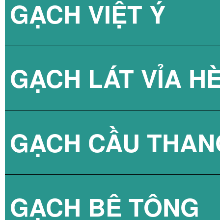
GẠCH VIỆT Ý
BÌNH NÓNG LẠN
GẠCH LÁT VỈA H
GẠCH CẦU THAN
GẠCH BLOCK T
GẠCH BÊ TÔNG
GẠCH LÁT VỈA 