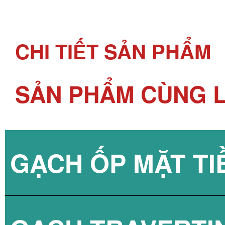
CHI TIẾT SẢN PHẨM
SẢN PHẨM CÙNG L
GẠCH ỐP MẶT TI