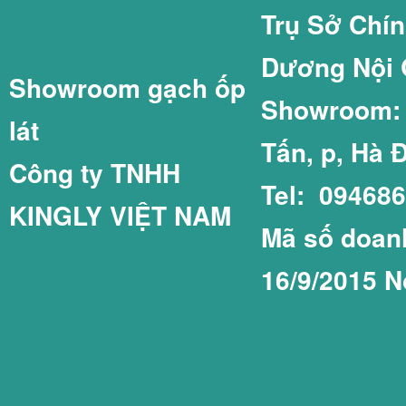
Trụ Sở Chí
Dương Nội 
Showroom gạch ốp
GẠCH LÁT SÂN 
GẠCH THẺ 75X1
Showroom: C
lát
Tấn, p, Hà 
Công ty TNHH
Tel: 09468
KINGLY VIỆT NAM
GẠCH LÁT SÂN 
GẠCH THẺ COT
Mã số doanh
16/9/2015 N
GẠCH LÁT SÂN 
GẠCH THẺ PRIM