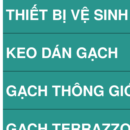
THIẾT BỊ VỆ SINH
GẠCH KÍNH LẤY
KEO DÁN GẠCH
GẠCH KÍNH LẤY
SEN TẮM
GẠCH THÔNG GI
VÒI CHẬU
KEO DÁN GẠCH 
GẠCH TERRAZZ
BỒN CẦU
KEO DÁN GẠCH 