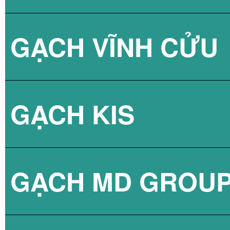
GẠCH VĨNH CỬU
GẠCH VÂN XI M
GẠCH KIS
GẠCH VÂN XI M
GẠCH MD GROU
GẠCH VÂN XI M
GẠCH LÁT NỀN 