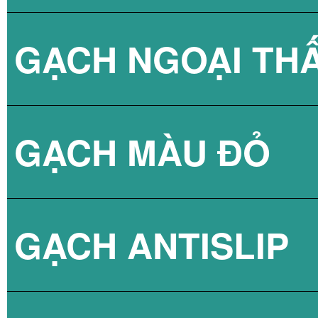
GẠCH NGOẠI TH
BÌNH NÓNG LẠN
GẠCH NPG 80X8
GẠCH MÀU ĐỎ
BÌNH NÓNG LẠN
GẠCH NPG 60X6
GẠCH ANTISLIP
BÌNH NÓNG LẠN