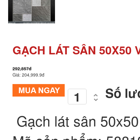
GẠCH LÁT SÂN 50X50 V
292,857đ
Giá: 204,999.9đ
Số lư
Gạch lát sân 50x5