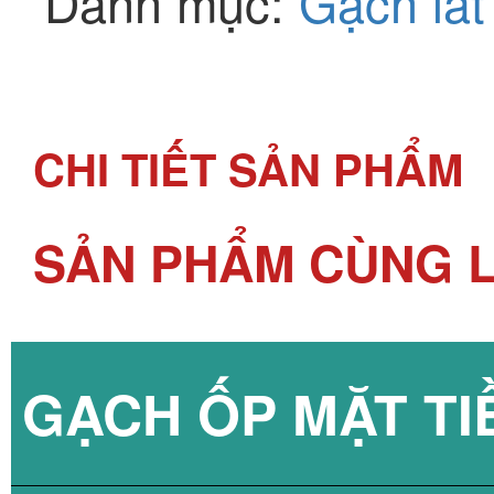
Danh mục:
Gạch lát
CHI TIẾT SẢN PHẨM
SẢN PHẨM CÙNG L
GẠCH ỐP MẶT TI