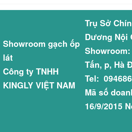
GẠCH COTTO GI
GẠCH THẺ 60X2
Trụ Sở Chí
Dương Nội 
Showroom gạch ốp
GẠCH LÁT SÂN 
GẠCH THẺ 75X1
Showroom: C
lát
Tấn, p, Hà 
Công ty TNHH
Tel: 09468
KINGLY VIỆT NAM
GẠCH LÁT SÂN 
GẠCH THẺ COT
Mã số doanh
16/9/2015 N
GẠCH LÁT SÂN 
GẠCH THẺ PRIM