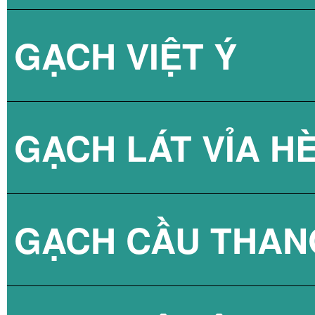
GẠCH VIỆT Ý
BÌNH NÓNG LẠN
GẠCH LÁT VỈA H
GẠCH CẦU THAN
GẠCH BLOCK T