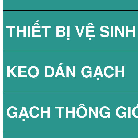
THIẾT BỊ VỆ SINH
GẠCH KÍNH LẤY
KEO DÁN GẠCH
GẠCH KÍNH LẤY
SEN TẮM
GẠCH THÔNG GI
VÒI CHẬU
KEO DÁN GẠCH 