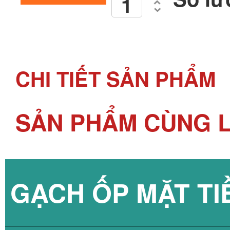
CHI TIẾT SẢN PHẨM
SẢN PHẨM CÙNG L
GẠCH ỐP MẶT TI