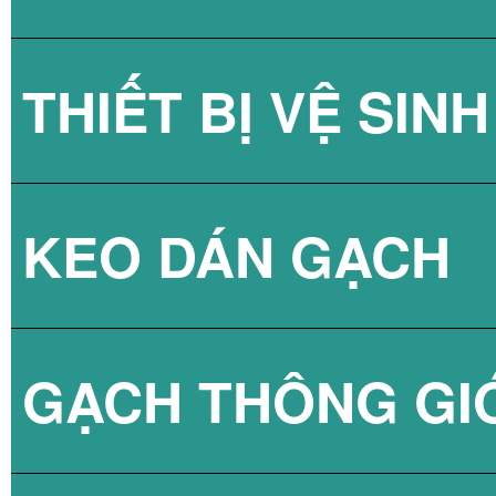
THIẾT BỊ VỆ SINH
GẠCH KÍNH LẤY
KEO DÁN GẠCH
GẠCH KÍNH LẤY
SEN TẮM
GẠCH THÔNG GI
VÒI CHẬU
KEO DÁN GẠCH 