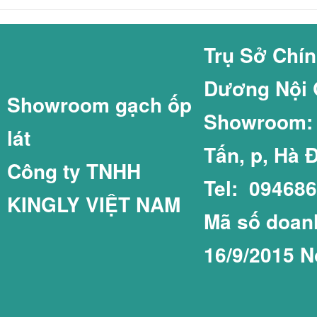
GẠCH COTTO GI
GẠCH THẺ 60X2
Trụ Sở Chí
Dương Nội 
Showroom gạch ốp
GẠCH LÁT SÂN 
GẠCH THẺ 75X1
Showroom: C
lát
Tấn, p, Hà 
Công ty TNHH
Tel: 09468
KINGLY VIỆT NAM
GẠCH LÁT SÂN 
GẠCH THẺ COT
Mã số doanh
16/9/2015 N
GẠCH LÁT SÂN 
GẠCH THẺ PRIM