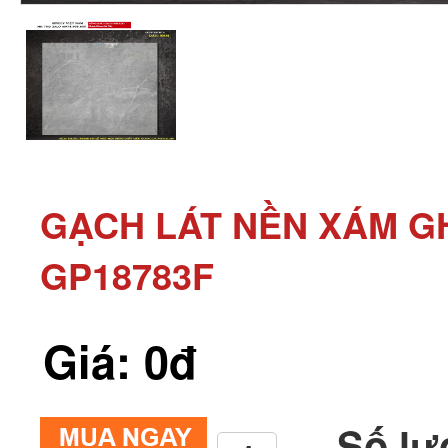
GẠCH LÁT NỀN XÁM GH
GP18783F
Giá: 0đ
Số lư