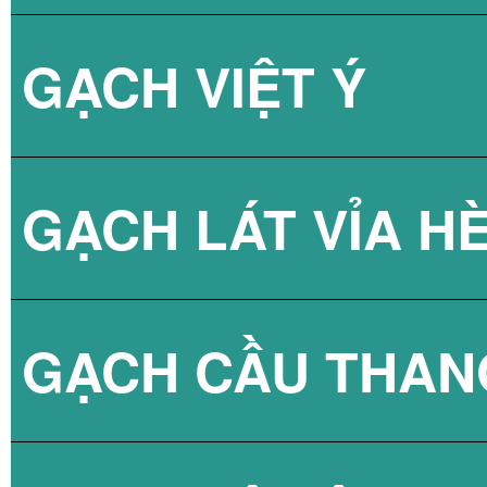
GẠCH VIỆT Ý
BÌNH NÓNG LẠN
GẠCH LÁT VỈA H
GẠCH CẦU THAN
GẠCH BLOCK T