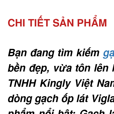
CHI TIẾT SẢN PHẨM
Bạn đang tìm kiếm
gạ
bền đẹp, vừa tôn lên
TNHH Kingly Việt Nam
dòng gạch ốp lát Vigl
phẩm nổi bật: Gạch l