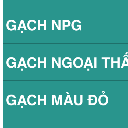
GẠCH NPG
BÌNH NÓNG LẠN
GẠCH NGOẠI TH
BÌNH NÓNG LẠN
GẠCH NPG 80X8
GẠCH MÀU ĐỎ
BÌNH NÓNG LẠN
GẠCH NPG 60X6