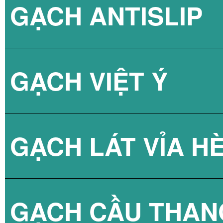
GẠCH ANTISLIP
BÌNH NÓNG LẠN
GẠCH VIỆT Ý
BÌNH NÓNG LẠN
GẠCH LÁT VỈA H
GẠCH CẦU THAN
GẠCH BLOCK T