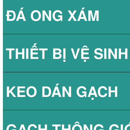
ĐÁ ONG XÁM
GẠCH KÍNH LẤY
THIẾT BỊ VỆ SINH
GẠCH KÍNH LẤY
KEO DÁN GẠCH
GẠCH KÍNH LẤY
SEN TẮM
GẠCH THÔNG GI
VÒI CHẬU
KEO DÁN GẠCH 