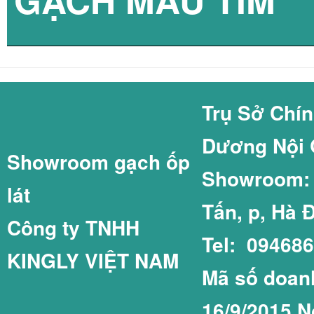
GẠCH COTTO GI
GẠCH THẺ 60X2
Trụ Sở Chí
Dương Nội 
Showroom gạch ốp
GẠCH LÁT SÂN 
GẠCH THẺ 75X1
Showroom: C
lát
Tấn, p, Hà 
Công ty TNHH
Tel: 09468
KINGLY VIỆT NAM
GẠCH LÁT SÂN 
GẠCH THẺ COT
Mã số doanh
16/9/2015 N