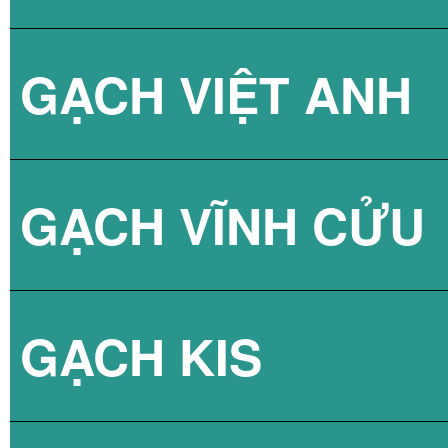
GẠCH VIỆT ANH
GẠCH THANH TH
GẠCH VÂN XI M
GẠCH VĨNH CỬU
GẠCH VÂN XI M
GẠCH KIS
GẠCH VÂN XI M