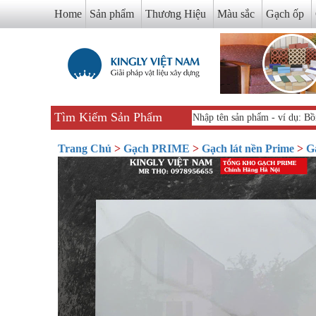
Home
Sản phẩm
Thương Hiệu
Màu sắc
Gạch ốp
Tìm Kiếm Sản Phẩm
Trang Chủ
>
Gạch PRIME
>
Gạch lát nền Prime
>
G