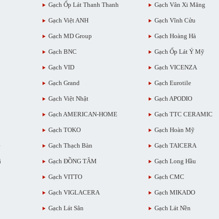
Gạch Ốp Lát Thanh Thanh
Gạch Vân Xi Măng
Gạch Việt ANH
Gạch Vĩnh Cửu
Gạch MD Group
Gạch Hoàng Hà
Gạch BNC
Gạch Ốp Lát Ý Mỹ
Gạch VID
Gạch VICENZA
Gạch Grand
Gạch Eurotile
Gạch Việt Nhật
Gạch APODIO
Gạch AMERICAN-HOME
Gạch TTC CERAMIC
Gạch TOKO
Gạch Hoàn Mỹ
ẻ
Gạch Thạch Bàn
Gạch TAICERA
ã
Gạch ĐỒNG TÂM
Gạch Long Hầu
Gạch VITTO
Gạch CMC
Gạch VIGLACERA
Gạch MIKADO
Gạch Lát Sân
Gạch Lát Nền