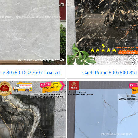
ime 80x80 DG27607 Loại A1
Gạch Prime 800x800 851