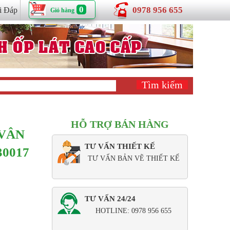
0
0978 956 655
i Đáp
Giỏ hàng
HỖ TRỢ BÁN HÀNG
 VÂN
TƯ VẤN THIẾT KẾ
30017
TƯ VẤN BẢN VẼ THIẾT KẾ
TƯ VẤN 24/24
HOTLINE: 0978 956 655