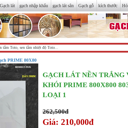
Gạch lát
gạch nhập khẩu
gạch lát sân
Gạch gỗ
kích thước
Hỏ
ạch PRIME 80X80
GẠCH LÁT NỀN TRẮNG
KHÓI PRIME 800X800 80
LOẠI 1
262,500đ
Giá: 210,000đ