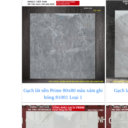
Gạch lát nền Prime 80x80 màu xám ghi
Gạch l
bóng 81001 Loại 1