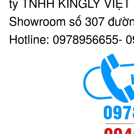
ty TNHH KINGLY VIỆT
Showroom số 307 đườn
Hotline: 0978956655- 