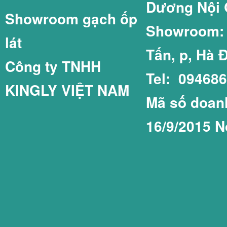
Dương Nội 
Showroom gạch ốp
GẠCH LÁT SÂN 
GẠCH THẺ 75X1
Showroom: C
lát
Tấn, p, Hà 
Công ty TNHH
Tel: 09468
KINGLY VIỆT NAM
GẠCH LÁT SÂN 
GẠCH THẺ COT
Mã số doanh
16/9/2015 N
GẠCH LÁT SÂN 
GẠCH THẺ PRIM