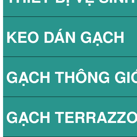
KEO DÁN GẠCH
GẠCH KÍNH LẤY
SEN TẮM
GẠCH THÔNG GI
VÒI CHẬU
KEO DÁN GẠCH 
GẠCH TERRAZZ
BỒN CẦU
KEO DÁN GẠCH 