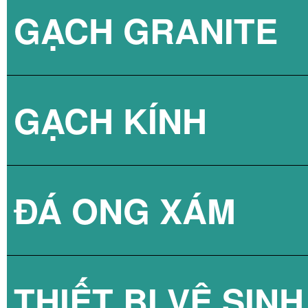
GẠCH GRANITE
GẠCH 3D BÊ TÔ
GẠCH KÍNH
ĐÁ ONG XÁM
GẠCH KÍNH LẤY
THIẾT BỊ VỆ SINH
GẠCH KÍNH LẤY