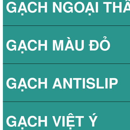
GẠCH NGOẠI TH
BÌNH NÓNG LẠN
GẠCH NPG 80X8
GẠCH MÀU ĐỎ
BÌNH NÓNG LẠN
GẠCH NPG 60X6
GẠCH ANTISLIP
BÌNH NÓNG LẠN
GẠCH VIỆT Ý
BÌNH NÓNG LẠN