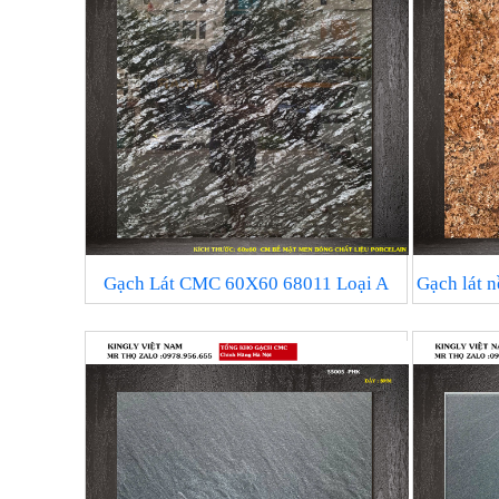
Gạch Lát CMC 60X60 68011 Loại A
Gạch lát 