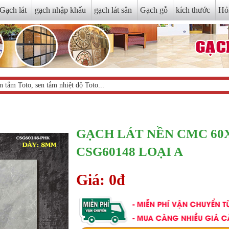
Gạch lát
gạch nhập khẩu
gạch lát sân
Gạch gỗ
kích thước
Hỏ
GẠCH LÁT NỀN CMC 60
CSG60148 LOẠI A
Giá: 0đ