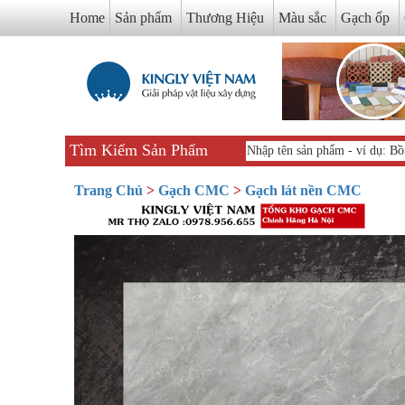
Home
Sản phẩm
Thương Hiệu
Màu sắc
Gạch ốp
Tìm Kiếm Sản Phẩm
Trang Chủ
>
Gạch CMC
>
Gạch lát nền CMC