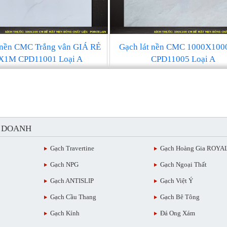
 nền CMC Trắng vân GIÁ RẺ
Gạch lát nền CMC 1000X10
1M CPD11001 Loại A
CPD11005 Loại A
H DOANH
Gạch Travertine
Gạch Hoàng Gia ROYA
Gạch NPG
Gạch Ngoại Thất
Gạch ANTISLIP
Gạch Việt Ý
Gạch Cầu Thang
Gạch Bê Tông
Gạch Kính
Đá Ong Xám