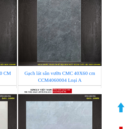
60 CM
Gạch lát sân vườn CMC 40X60 cm
CCM4060004 Loại A