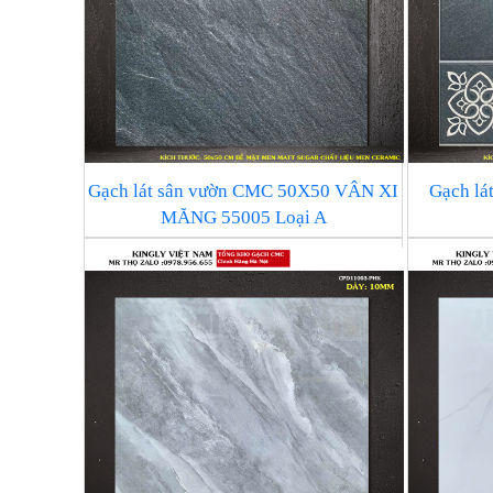
Gạch lát sân vườn CMC 50X50 VÂN XI
Gạch l
MĂNG 55005 Loại A