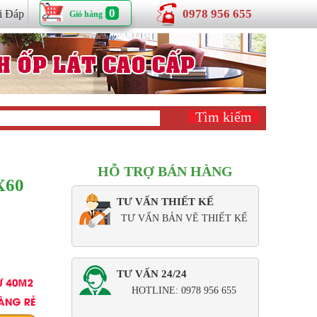
0
0978 956 655
i Đáp
Giỏ hàng
HỖ TRỢ BÁN HÀNG
X60
TƯ VẤN THIẾT KẾ
TƯ VẤN BẢN VẼ THIẾT KẾ
TƯ VẤN 24/24
HOTLINE: 0978 956 655