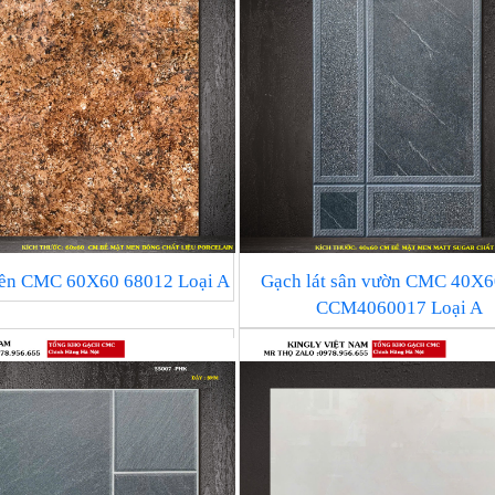
nền CMC 60X60 68012 Loại A
Gạch lát sân vườn CMC 40X
CCM4060017 Loại A