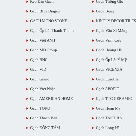
Keo Dán Gạch
Gạch Thông Gió
Gạch Blue Dragon
Gạch Bông
GẠCH MONO STONE
KINGLY DECOR TILES
Gạch Ốp Lát Thanh Thanh
Gạch Vân Xi Măng
Gạch Việt ANH
Gạch Vĩnh Cửu
Gạch MD Group
Gạch Hoàng Hà
Gạch BNC
Gạch Ốp Lát Ý Mỹ
Gạch VID
Gạch VICENZA
Gạch Grand
Gạch Eurotile
Gạch Việt Nhật
Gạch APODIO
Gạch AMERICAN-HOME
Gạch TTC CERAMIC
Gạch TOKO
Gạch Hoàn Mỹ
ẻ
Gạch Thạch Bàn
Gạch TAICERA
ã
Gạch ĐỒNG TÂM
Gạch Long Hầu