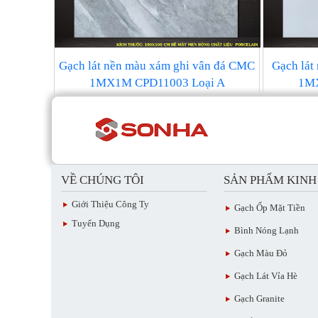
Gạch lát nền màu xám ghi vân đá CMC
Gạch lát
1MX1M CPD11003 Loại A
1MX
VỀ CHÚNG TÔI
SẢN PHẨM KIN
Giới Thiệu Công Ty
Gạch Ốp Mặt Tiền
Tuyển Dụng
Bình Nóng Lạnh
Gạch Màu Đỏ
Gạch Lát Vỉa Hè
Gạch Granite