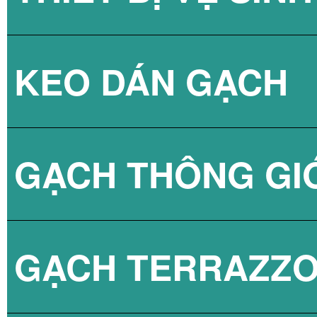
KEO DÁN GẠCH
GẠCH KÍNH LẤY
SEN TẮM
GẠCH THÔNG GI
VÒI CHẬU
KEO DÁN GẠCH 
GẠCH TERRAZZ
BỒN CẦU
KEO DÁN GẠCH 