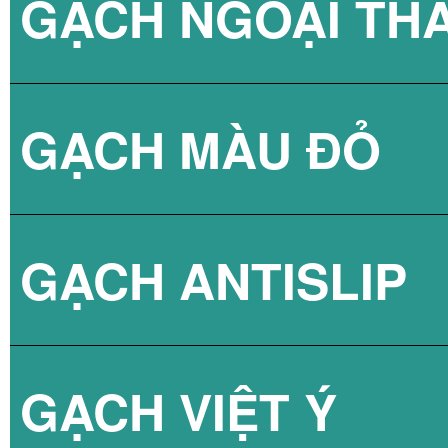
GẠCH NGOẠI TH
BÌNH NÓNG LẠN
GẠCH NPG 80X8
GẠCH MÀU ĐỎ
BÌNH NÓNG LẠN
GẠCH NPG 60X6
GẠCH ANTISLIP
BÌNH NÓNG LẠN
GẠCH VIỆT Ý
BÌNH NÓNG LẠN