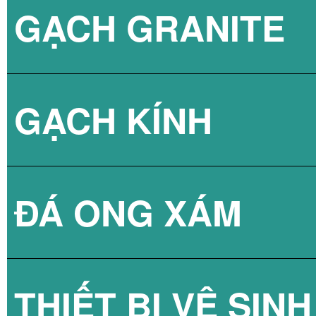
GẠCH GRANITE
GẠCH 3D BÊ TÔ
GẠCH KÍNH
ĐÁ ONG XÁM
GẠCH KÍNH LẤY
THIẾT BỊ VỆ SINH
GẠCH KÍNH LẤY