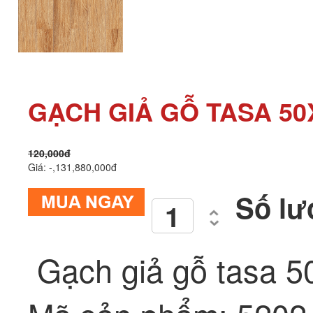
GẠCH GIẢ GỖ TASA 50
120,000đ
Giá: -,131,880,000đ
Số lư
Gạch giả gỗ tasa 