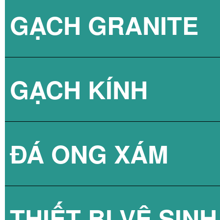
GẠCH GRANITE
GẠCH 3D BÊ TÔ
GẠCH KÍNH
ĐÁ ONG XÁM
GẠCH KÍNH LẤY
THIẾT BỊ VỆ SINH
GẠCH KÍNH LẤY