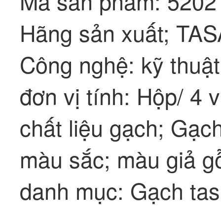
Mã sản phẩm: 5202
Hãng sản xuất; T
Công nghệ: kỹ thuật
đơn vị tính: Hộp/ 4 v
chất liệu gạch; Gạc
màu sắc; màu giả g
danh mục: Gạch ta