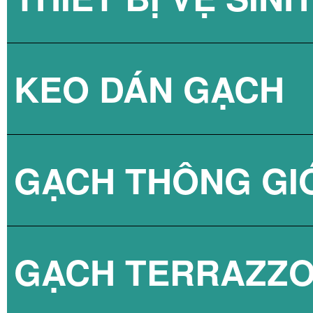
KEO DÁN GẠCH
GẠCH KÍNH LẤY
SEN TẮM
GẠCH THÔNG GI
VÒI CHẬU
KEO DÁN GẠCH 
GẠCH TERRAZZ
BỒN CẦU
KEO DÁN GẠCH 