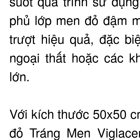
suốt quá trình sử dụn
phủ lớp men đỏ đậm m
trượt hiệu quả, đặc b
ngoại thất hoặc các k
lớn.
Với kích thước 50x50 c
đỏ Tráng Men Viglac