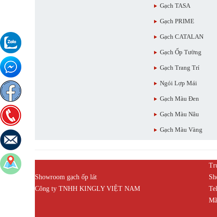
Gạch TASA
Gạch PRIME
Gạch CATALAN
Gạch Ốp Tường
Gạch Trang Trí
Ngói Lợp Mái
Gạch Màu Đen
Gạch Màu Nâu
Gạch Màu Vàng
Tr
Showroom gạch ốp lát
Sh
Công ty TNHH KINGLY VIỆT NAM
Te
Mã