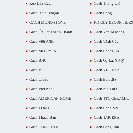
Keo Dán Gạch
Gạch Thông Gió
Gạch Blue Dragon
Gạch Bông
GẠCH MONO STONE
KINGLY DECOR TILES
Gạch Ốp Lát Thanh Thanh
Gạch Vân Xi Măng
Gạch Việt ANH
Gạch Vĩnh Cửu
Gạch MD Group
Gạch Hoàng Hà
Gạch BNC
Gạch Ốp Lát Ý Mỹ
Gạch VID
Gạch VICENZA
Gạch Grand
Gạch Eurotile
Gạch Việt Nhật
Gạch APODIO
Gạch AMERICAN-HOME
Gạch TTC CERAMIC
Gạch TOKO
Gạch Hoàn Mỹ
ẻ
Gạch Thạch Bàn
Gạch TAICERA
ã
Gạch ĐỒNG TÂM
Gạch Long Hầu