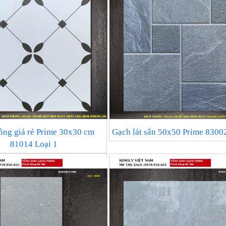
ông giá rẻ Prime 30x30 cm
Gạch lát sân 50x50 Prime 83002
81014 Loại 1