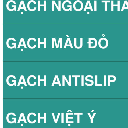
GẠCH NGOẠI TH
BÌNH NÓNG LẠN
GẠCH NPG 80X8
GẠCH MÀU ĐỎ
BÌNH NÓNG LẠN
GẠCH NPG 60X6
GẠCH ANTISLIP
BÌNH NÓNG LẠN
GẠCH VIỆT Ý
BÌNH NÓNG LẠN