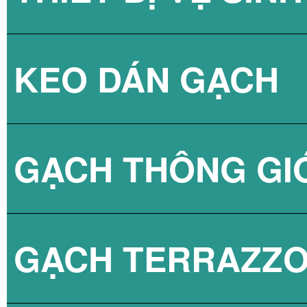
KEO DÁN GẠCH
GẠCH KÍNH LẤY
SEN TẮM
GẠCH THÔNG GI
VÒI CHẬU
KEO DÁN GẠCH 
GẠCH TERRAZZ
BỒN CẦU
KEO DÁN GẠCH 