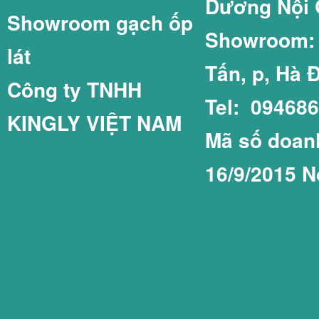
Dương Nội 
Showroom gạch ốp
GẠCH LÁT SÂN 
GẠCH THẺ 75X1
Showroom: C
lát
Tấn, p, Hà 
Công ty TNHH
Tel: 09468
KINGLY VIỆT NAM
GẠCH LÁT SÂN 
GẠCH THẺ COT
Mã số doanh
16/9/2015 N
GẠCH LÁT SÂN 
GẠCH THẺ PRIM