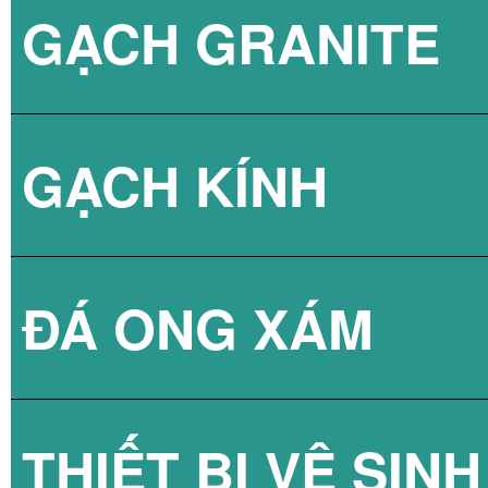
GẠCH GRANITE
GẠCH 3D BÊ TÔ
GẠCH KÍNH
ĐÁ ONG XÁM
GẠCH KÍNH LẤY
THIẾT BỊ VỆ SINH
GẠCH KÍNH LẤY