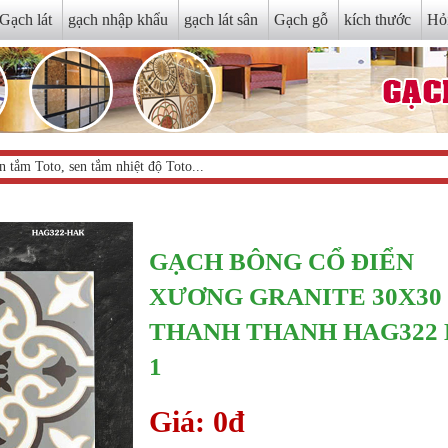
Gạch lát
gạch nhập khẩu
gạch lát sân
Gạch gỗ
kích thước
Hỏ
GẠCH BÔNG CỔ ĐIỂN
XƯƠNG GRANITE 30X30
THANH THANH HAG322 
1
Giá: 0đ