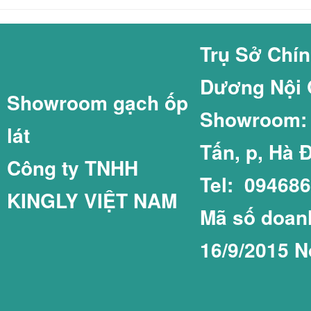
GẠCH COTTO GI
GẠCH THẺ 60X2
Trụ Sở Chí
Dương Nội 
Showroom gạch ốp
GẠCH LÁT SÂN 
GẠCH THẺ 75X1
Showroom: C
lát
Tấn, p, Hà 
Công ty TNHH
Tel: 09468
KINGLY VIỆT NAM
GẠCH LÁT SÂN 
GẠCH THẺ COT
Mã số doanh
16/9/2015 N
GẠCH LÁT SÂN 
GẠCH THẺ PRIM