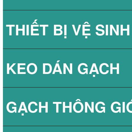
THIẾT BỊ VỆ SINH
GẠCH KÍNH LẤY
KEO DÁN GẠCH
GẠCH KÍNH LẤY
SEN TẮM
GẠCH THÔNG GI
VÒI CHẬU
KEO DÁN GẠCH 