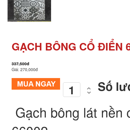
GẠCH BÔNG CỔ ĐIỂN 
337,500đ
Giá: 270,000đ
Số lư
Gạch bông lát nền 