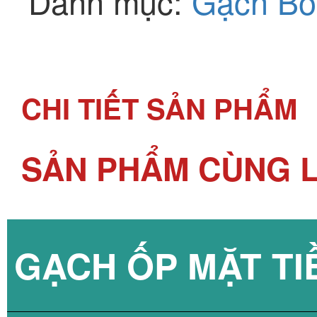
Danh mục:
Gạch Bô
CHI TIẾT SẢN PHẨM
SẢN PHẨM CÙNG L
GẠCH ỐP MẶT TI