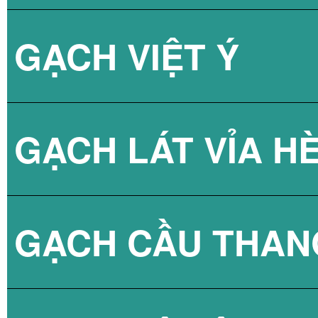
GẠCH VIỆT Ý
BÌNH NÓNG LẠN
GẠCH LÁT VỈA H
GẠCH CẦU THAN
GẠCH BLOCK T