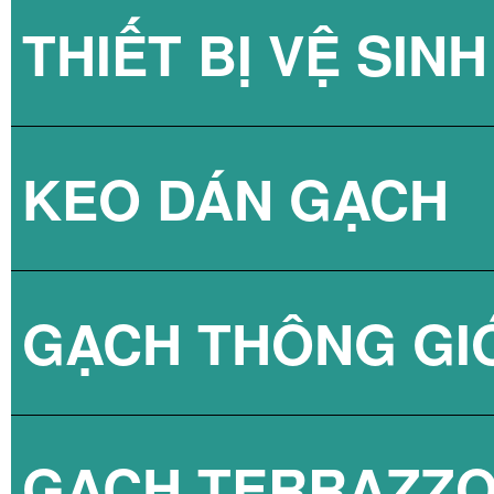
THIẾT BỊ VỆ SINH
GẠCH KÍNH LẤY
KEO DÁN GẠCH
GẠCH KÍNH LẤY
SEN TẮM
GẠCH THÔNG GI
VÒI CHẬU
KEO DÁN GẠCH 
GẠCH TERRAZZ
BỒN CẦU
KEO DÁN GẠCH 