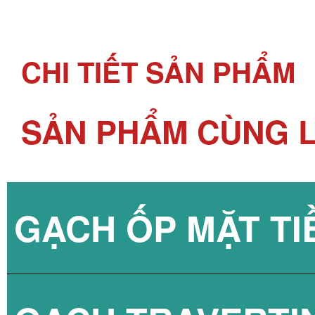
CHI TIẾT SẢN PHẨM
SẢN PHẨM CÙNG L
GẠCH ỐP MẶT TI