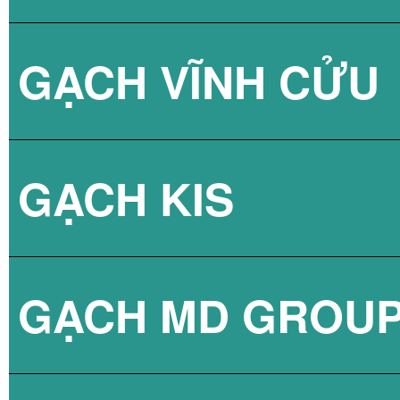
GẠCH VĨNH CỬU
GẠCH VÂN XI M
GẠCH KIS
GẠCH VÂN XI M
GẠCH MD GROU
GẠCH VÂN XI M
GẠCH LÁT NỀN 