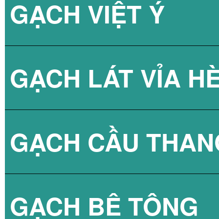
GẠCH VIỆT Ý
BÌNH NÓNG LẠN
GẠCH LÁT VỈA H
GẠCH CẦU THAN
GẠCH BLOCK T
GẠCH BÊ TÔNG
GẠCH LÁT VỈA 