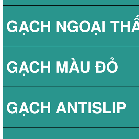
GẠCH NGOẠI TH
BÌNH NÓNG LẠN
GẠCH NPG 80X8
GẠCH MÀU ĐỎ
BÌNH NÓNG LẠN
GẠCH NPG 60X6
GẠCH ANTISLIP
BÌNH NÓNG LẠN