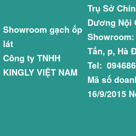
Trụ Sở Chí
Dương Nội 
Showroom gạch ốp
GẠCH LÁT SÂN 
GẠCH THẺ 75X1
Showroom: C
lát
Tấn, p, Hà 
Công ty TNHH
Tel: 09468
KINGLY VIỆT NAM
GẠCH LÁT SÂN 
GẠCH THẺ COT
Mã số doanh
16/9/2015 N
GẠCH LÁT SÂN 
GẠCH THẺ PRIM