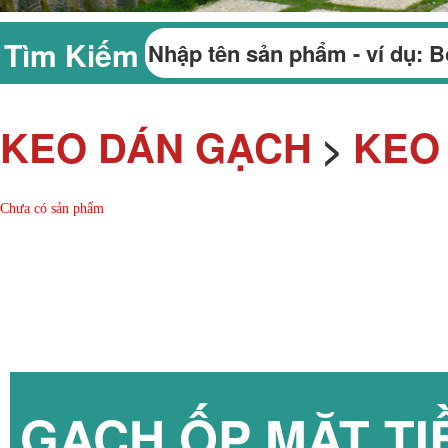
Tìm Kiếm
KEO DÁN GẠCH
KEO
>
Chưa có sản phẩm
GẠCH ỐP MẶT TI