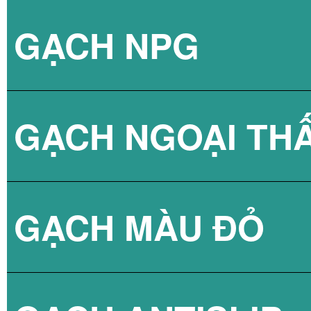
GẠCH NPG
BÌNH NÓNG LẠN
GẠCH NGOẠI TH
BÌNH NÓNG LẠN
GẠCH NPG 80X8
GẠCH MÀU ĐỎ
BÌNH NÓNG LẠN
GẠCH NPG 60X6