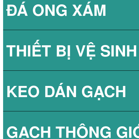
ĐÁ ONG XÁM
GẠCH KÍNH LẤY
THIẾT BỊ VỆ SINH
GẠCH KÍNH LẤY
KEO DÁN GẠCH
GẠCH KÍNH LẤY
SEN TẮM
GẠCH THÔNG GI
VÒI CHẬU
KEO DÁN GẠCH 