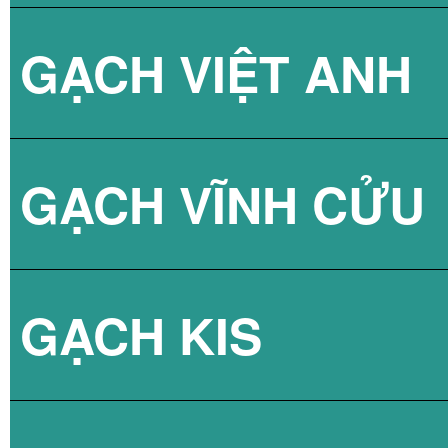
GẠCH VIỆT ANH
GẠCH THANH TH
GẠCH VÂN XI M
GẠCH VĨNH CỬU
GẠCH VÂN XI M
GẠCH KIS
GẠCH VÂN XI M