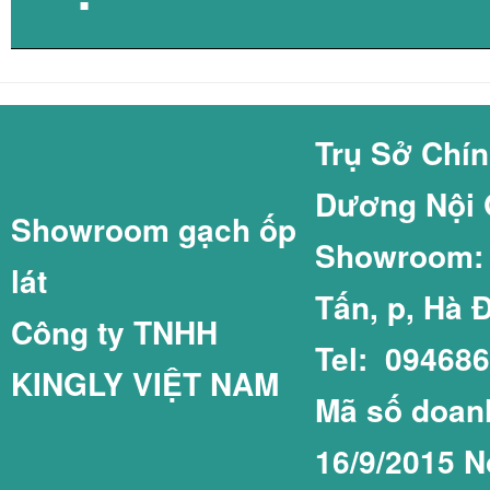
GẠCH COTTO GI
GẠCH THẺ 60X2
Trụ Sở Chí
Dương Nội 
Showroom gạch ốp
GẠCH LÁT SÂN 
GẠCH THẺ 75X1
Showroom: C
lát
Tấn, p, Hà 
Công ty TNHH
Tel: 09468
KINGLY VIỆT NAM
GẠCH LÁT SÂN 
GẠCH THẺ COT
Mã số doanh
16/9/2015 N