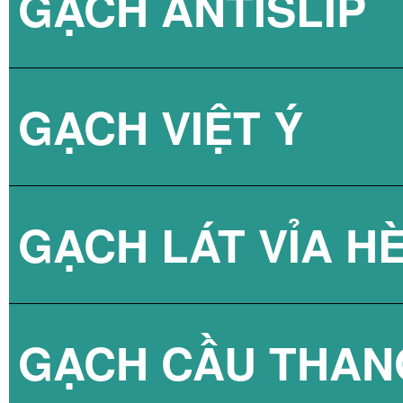
GẠCH ANTISLIP
BÌNH NÓNG LẠN
GẠCH VIỆT Ý
BÌNH NÓNG LẠN
GẠCH LÁT VỈA H
GẠCH CẦU THAN
GẠCH BLOCK T