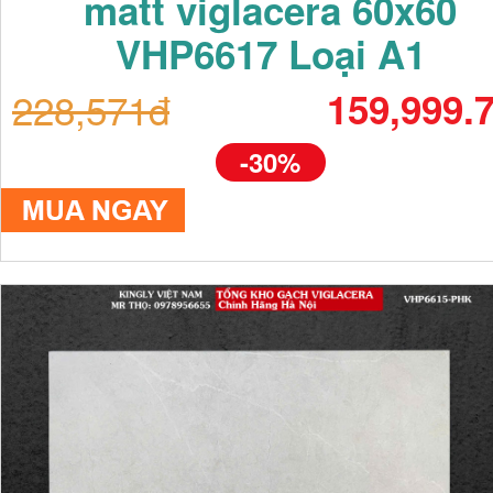
matt viglacera 60x60
VHP6617 Loại A1
228,571đ
159,999.
-30%