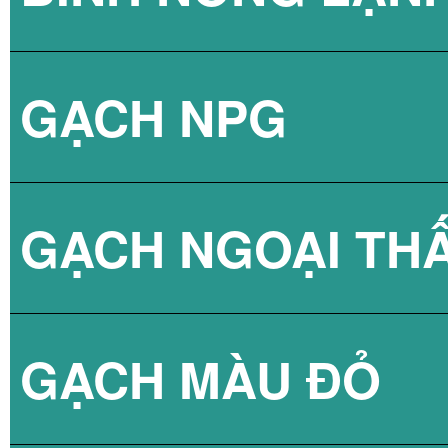
GẠCH NPG
BÌNH NÓNG LẠN
GẠCH NGOẠI TH
BÌNH NÓNG LẠN
GẠCH NPG 80X8
GẠCH MÀU ĐỎ
BÌNH NÓNG LẠN
GẠCH NPG 60X6