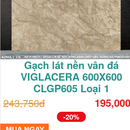
Gạch lát nền vân đá
VIGLACERA 600X600
CLGP605 Loại 1
243,750đ
195,00
-20%