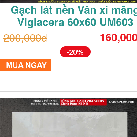
Gạch lát nền Vân xi măn
Viglacera 60x60 UM603
200,000đ
160,00
-20%