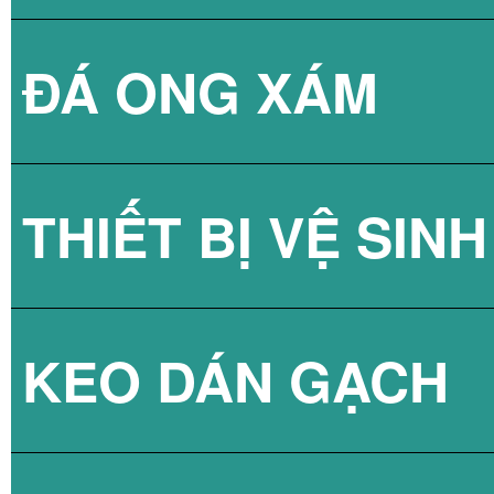
ĐÁ ONG XÁM
GẠCH KÍNH LẤY
THIẾT BỊ VỆ SINH
GẠCH KÍNH LẤY
KEO DÁN GẠCH
GẠCH KÍNH LẤY
SEN TẮM