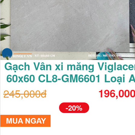
Gạch Vân xi măng Viglace
60x60 CL8-GM6601 Loại 
245,000đ
196,00
-20%