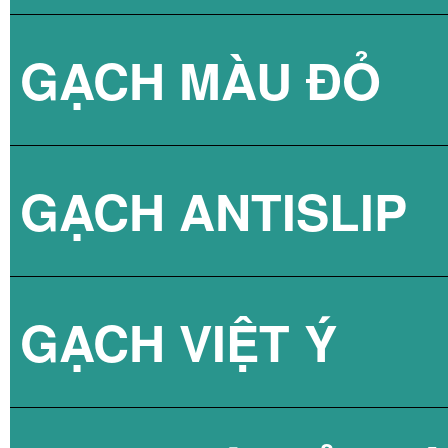
GẠCH MÀU ĐỎ
BÌNH NÓNG LẠN
GẠCH NPG 60X6
GẠCH ANTISLIP
BÌNH NÓNG LẠN
GẠCH VIỆT Ý
BÌNH NÓNG LẠN