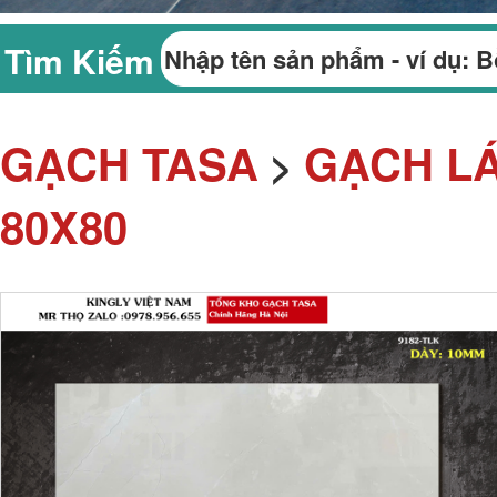
Tìm Kiếm
GẠCH TASA
GẠCH LÁ
>
80X80