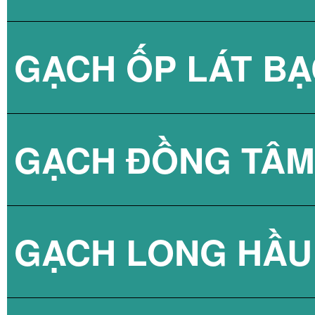
GẠCH ỐP LÁT B
GẠCH HOÀN MỸ 
GẠCH TAICERA 
GẠCH ĐỒNG TÂM
GẠCH TAICERA 
GẠCH ỐP TƯỜN
GẠCH LONG HẦU
GẠCH TAICERA 
GẠCH LÁT NỀN 
GẠCH TRANG TR