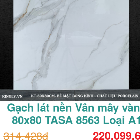
Gạch lát nền Vân mây và
80x80 TASA 8563 Loại A
314,428đ
220,099.