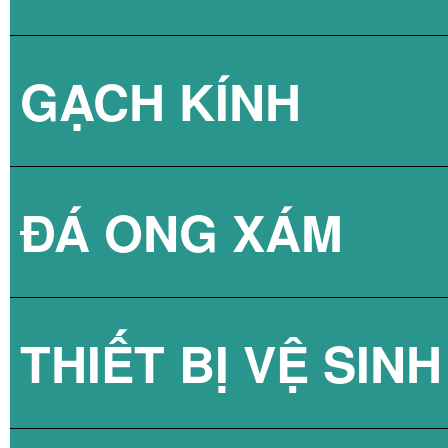
GẠCH KÍNH
ĐÁ ONG XÁM
GẠCH KÍNH LẤY
THIẾT BỊ VỆ SINH
GẠCH KÍNH LẤY