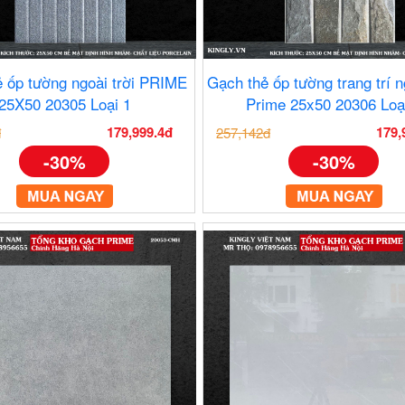
 ốp tường ngoài trời PRIME
Gạch thẻ ốp tường trang trí n
25X50 20305 Loại 1
Prime 25x50 20306 Loạ
179,999.4đ
179,
đ
257,142đ
-30%
-30%