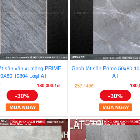
át sân vân xi măng PRIME
Gạch lát sân Prime 50x80 10
50X80 10804 Loại A1
A1
180,000.1đ
180,
đ
257,143đ
-30%
-30%