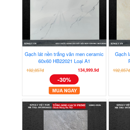
Gạch lát nền trắng vân men ceramic
Gạch l
60x60 HB22021 Loại A1
134,999.9đ
192,857đ
192,857
-30%