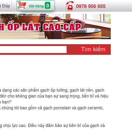
0
0978 956 655
i Đáp
Giỏ hàng
đa dạng các sản phẩm gạch ốp tường, gạch lát nền, gạch
n cho không gian của bạn sự sang trọng, bền bỉ và hiệu
a bạn!"
 chúng tôi bao gồm cả gạch porcelain và gạch ceramic,
ng chịu lực cao. Điều này đảm bảo sự bền bỉ của gạch và