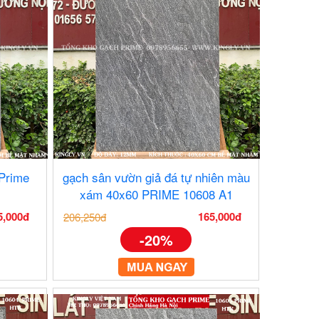
 Prime
gạch sân vườn giả đá tự nhiên màu
xám 40x60 PRIME 10608 A1
5,000đ
165,000đ
206,250đ
-20%