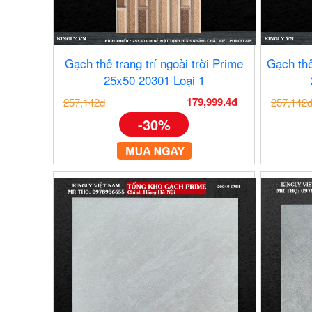
Gạch thẻ trang trí ngoài trời Prime
Gạch thẻ
25x50 20301 Loại 1
179,999.4đ
257,142đ
257,142
-30%