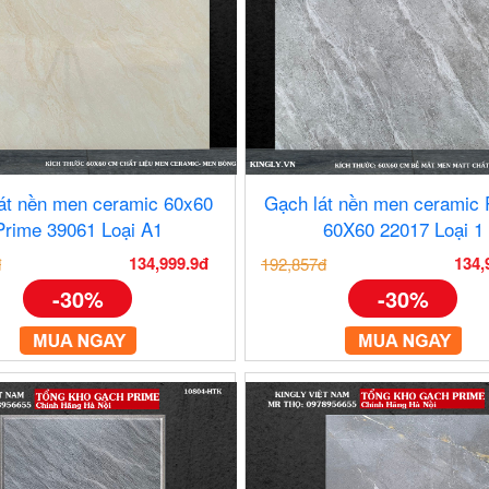
át nền men ceramic 60x60
Gạch lát nền men ceramic
Prime 39061 Loại A1
60X60 22017 Loại 1
134,999.9đ
134,
đ
192,857đ
-30%
-30%