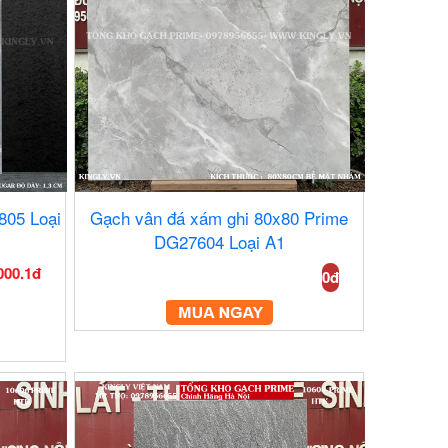
805 Loại
Gạch vân đá xám ghi 80x80 Prime
DG27604 Loại A1
000.1đ
0đ