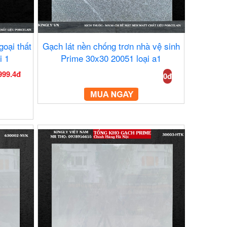
goại thất
Gạch lát nền chống trơn nhà vệ sinh
i 1
Prime 30x30 20051 loại a1
999.4đ
0đ