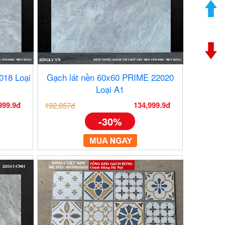
018 Loại
Gạch lát nền 60x60 PRIME 22020
Loại A1
999.9đ
134,999.9đ
192,857đ
-30%