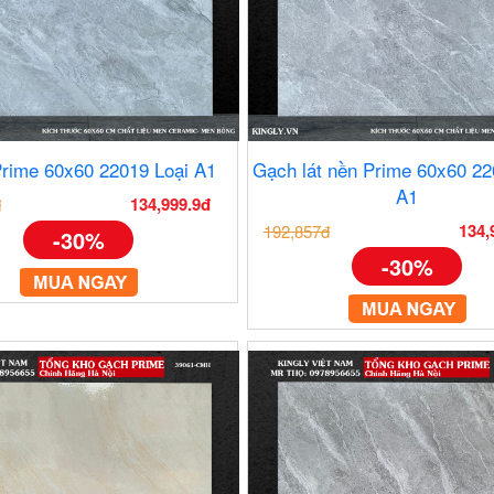
rime 60x60 22019 Loại A1
Gạch lát nền Prime 60x60 22
A1
134,999.9đ
đ
134,
192,857đ
-30%
-30%