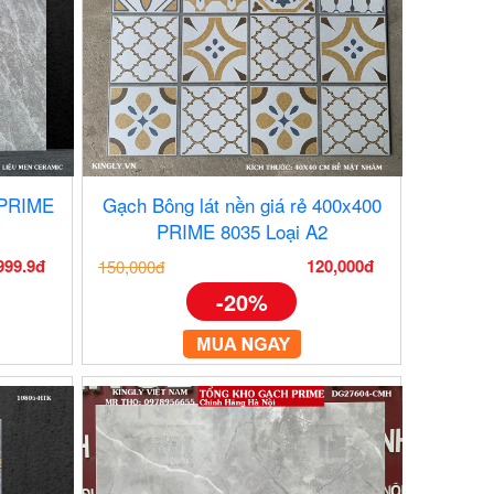
 PRIME
Gạch Bông lát nền giá rẻ 400x400
PRIME 8035 Loại A2
999.9đ
120,000đ
150,000đ
-20%