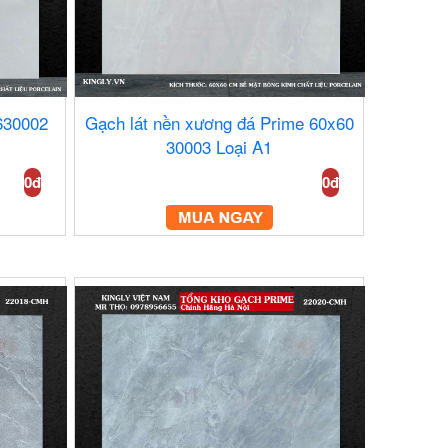
630002
Gạch lát nền xương đá Prime 60x60
30003 Loại A1
0đ
0đ