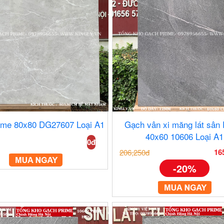
ime 80x80 DG27607 Loại A1
Gạch vân xi măng lát sân
40x60 10606 Loại A1
0đ
16
206,250đ
-20%