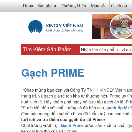
Home
Sản phẩm
Thương Hiệu
Màu sắc
Gạch ốp
Tìm Kiếm Sản Phẩm
Gạch PRIME
"Chào mừng bạn đến với Công Ty TNHH KINGLY Việt Nam
trang trí, và gạch giá rẻ tồn kho từ thương hiệu Prime uy t
quả kinh tế. Hãy khám phá ngay bộ sưu tập gạch ốp lát Pr
"Được biết đến với chất lượng và độ bền cao,
gạch ốp lát 
đảm bảo mang đến sự bền bỉ và độ thẩm mỹ cao cho khôn
Lợi ích và ưu điểm của gạch ốp lát Prime:
Chất lượng vượt trội:
Gạch Prime
được sản xuất từ chất liệ
kéo dài tuổi thọ của sản phẩm.