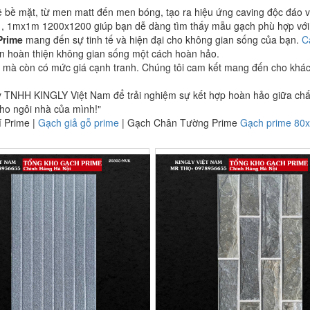
ề bề mặt, từ men matt đến men bóng, tạo ra hiệu ứng caving độc đáo v
, 1mx1m 1200x1200 giúp bạn dễ dàng tìm thấy mẫu gạch phù hợp với
Prime
mang đến sự tinh tế và hiện đại cho không gian sống của bạn.
C
 bạn hoàn thiện không gian sống một cách hoàn hảo.
 mà còn có mức giá cạnh tranh. Chúng tôi cam kết mang đến cho khách
 TNHH KINGLY Việt Nam để trải nghiệm sự kết hợp hoàn hảo giữa chất l
cho ngôi nhà của mình!"
í Prime |
Gạch giả gỗ prime
| Gạch Chân Tường Prime
Gạch prime 80