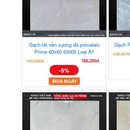
Gạch lát nền xương đá porcelain
Gạch P
Prime 60x60 63005 Loại A1
192,857
185,250đ
195,000đ
-5%