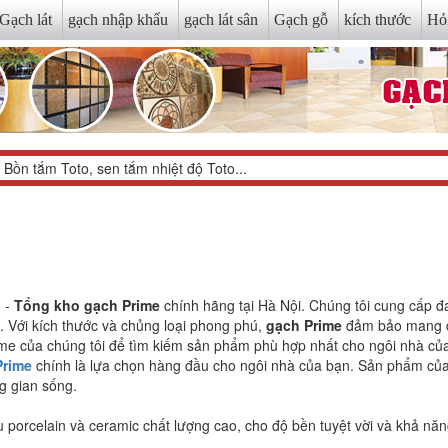
Gạch lát
gạch nhập khẩu
gạch lát sân
Gạch gỗ
kích thước
Hỏ
 -
Tổng kho gạch Prime
chính hãng tại Hà Nội. Chúng tôi cung cấp 
ín. Với kích thước và chủng loại phong phú,
gạch Prime
đảm bảo mang đế
ime của chúng tôi để tìm kiếm sản phẩm phù hợp nhất cho ngôi nhà củ
Prime
chính là lựa chọn hàng đầu cho ngôi nhà của bạn. Sản phẩm của
g gian sống.
u porcelain và ceramic chất lượng cao, cho độ bền tuyệt vời và khả nă