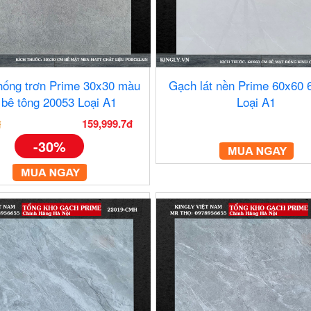
ống trơn Prime 30x30 màu
Gạch lát nền Prime 60x60 
 bê tông 20053 Loại A1
Loại A1
159,999.7đ
đ
-30%