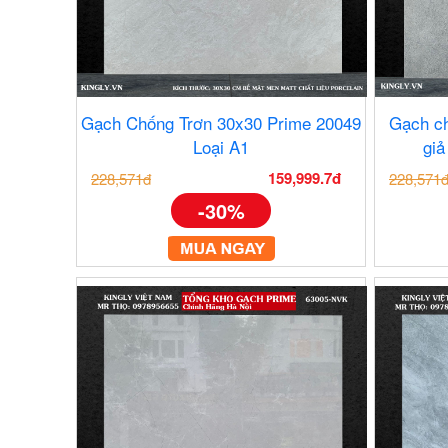
Gạch Chống Trơn 30x30 Prime 20049
Gạch ch
Loại A1
giả
159,999.7đ
228,571đ
228,571
-30%