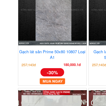
Gạch lát sân Prime 50x80 10807 Loại
Gạch l
A1
180,000.1đ
257,143đ
257,143
-30%