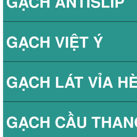
GẠCH ANTISLIP
BÌNH NÓNG LẠN
GẠCH VIỆT Ý
BÌNH NÓNG LẠN
GẠCH LÁT VỈA H
GẠCH CẦU THAN
GẠCH BLOCK T