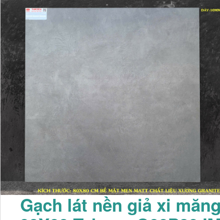
Gạch lát nền giả xi măn