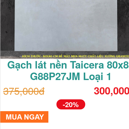
Gạch lát nền Taicera 80x
G88P27JM Loại 1
375,000đ
300,00
-20%