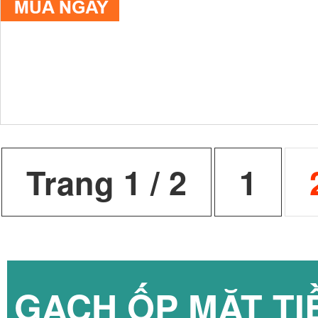
Trang 1 / 2
1
GẠCH ỐP MẶT TI