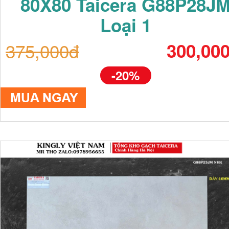
80X80 Taicera G88P28J
Loại 1
375,000đ
300,00
-20%