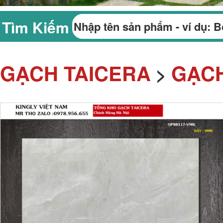
Tìm Kiếm
GẠCH TAICERA
GẠCH
>