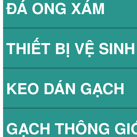
ĐÁ ONG XÁM
GẠCH KÍNH LẤY
THIẾT BỊ VỆ SINH
GẠCH KÍNH LẤY
KEO DÁN GẠCH
GẠCH KÍNH LẤY
SEN TẮM
GẠCH THÔNG GI
VÒI CHẬU
KEO DÁN GẠCH 