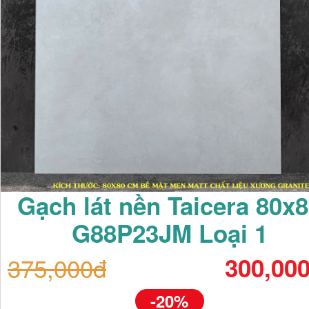
Gạch lát nền Taicera 80x
G88P23JM Loại 1
375,000đ
300,00
-20%