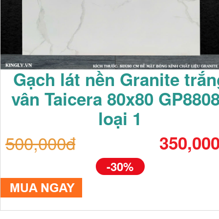
Gạch lát nền Granite trắn
vân Taicera 80x80 GP880
loại 1
500,000đ
350,00
-30%