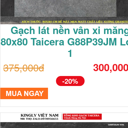
Gạch lát nền vân xi măn
80x80 Taicera G88P39JM L
1
375,000đ
300,00
-20%