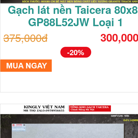
Gạch lát nền Taicera 80x
GP88L52JW Loại 1
375,000đ
300,00
-20%