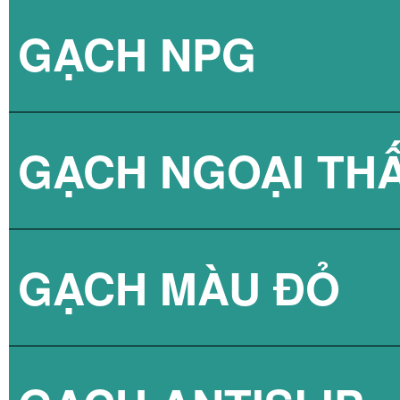
GẠCH NPG
BÌNH NÓNG LẠN
GẠCH NGOẠI TH
BÌNH NÓNG LẠN
GẠCH NPG 80X8
GẠCH MÀU ĐỎ
BÌNH NÓNG LẠN
GẠCH NPG 60X6