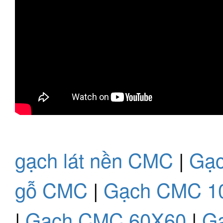
gạch lát nền CMC
|
Gạc
gỗ CMC
|
Gạch CMC 1
|
Gạch CMC 60X60
|
G