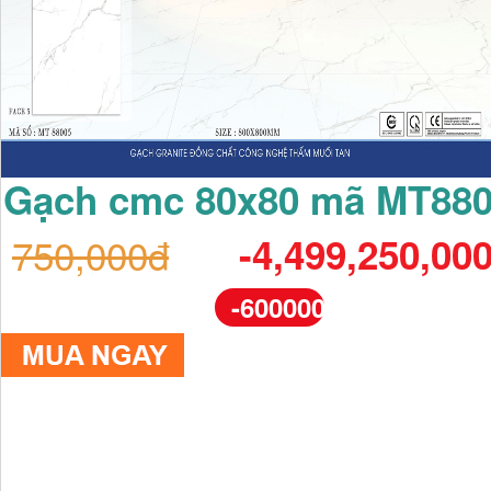
Gạch cmc 80x80 mã MT88
750,000đ
-4,499,250,00
-600000%