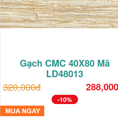
Gạch CMC 40X80 Mã
LD48013
320,000đ
288,00
-10%