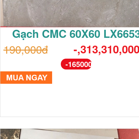
Gạch CMC 60X60 LX665
190,000đ
-,313,310,00
-165000%