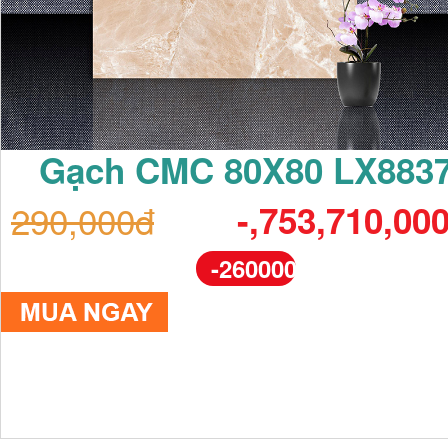
Gạch CMC 80X80 LX883
290,000đ
-,753,710,00
-260000%