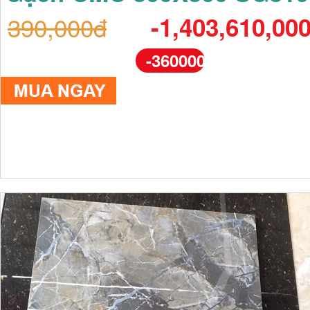
390,000đ
-1,403,610,00
-360000%