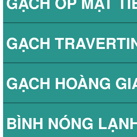
GẠCH ỐP MẶT TI
GẠCH TRAVERTI
GẠCH HOÀNG GI
BÌNH NÓNG LẠN