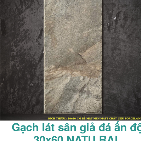
Gạch lát sân giả đá ấn đ
30x60 NATU RAL