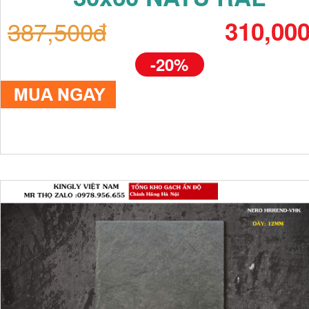
387,500đ
310,00
-20%