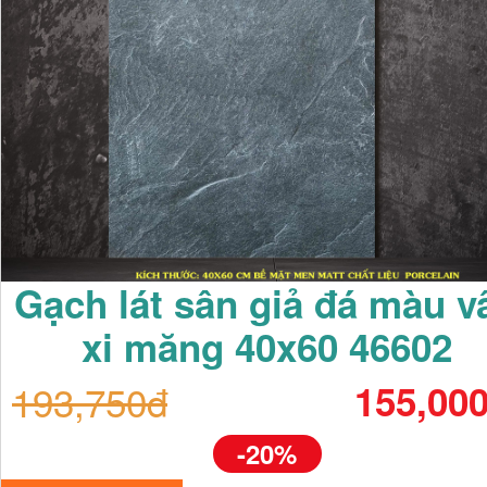
Gạch lát sân giả đá màu v
xi măng 40x60 46602
193,750đ
155,00
-20%