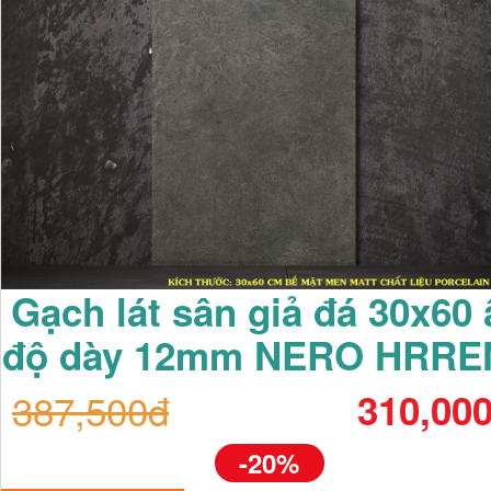
Gạch lát sân giả đá 30x60 
độ dày 12mm NERO HRRE
387,500đ
310,00
-20%