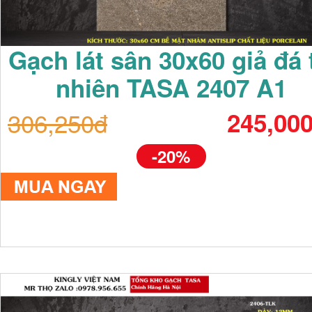
Gạch lát sân 30x60 giả đá 
nhiên TASA 2407 A1
306,250đ
245,00
-20%