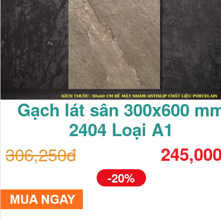
Gạch lát sân 300x600 m
2404 Loại A1
306,250đ
245,00
-20%