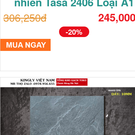
nhiên Tasa 2406 Loại A1
306,250đ
245,00
-20%