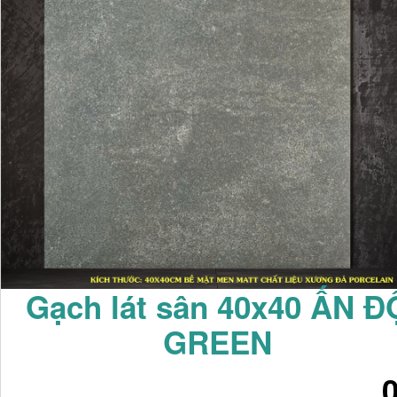
Gạch lát sân 40x40 ẤN Đ
GREEN